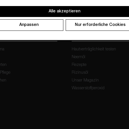
Alle akzeptieren
Anpassen
Nur erforderliche Cookies
ANGEBOT
WISSEN & MEHR
oma
Hautverträglichkeit testen
Neemöl
rten
Rezepte
 Pflege
Rizinusöl
chen
Unser Magazin
Wasserstoffperoxid