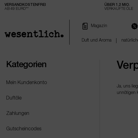
VERSANDKOSTENFREI
ÜBER 1,2 MIO.
e springen
Zur Hauptnavigation springen
AB 49 EURO**
VERKAUFTE ÖLE
Magazin
Duft und Aroma
natürlich
Verp
Kategorien
Mein Kundenkonto
Ja, uns lie
unnötigen K
Duftöle
Zahlungen
Gutscheincodes