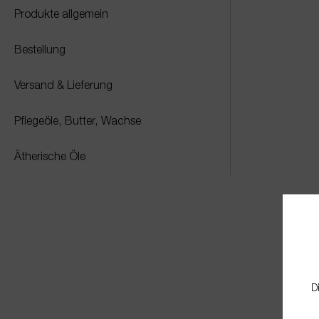
Produkte allgemein
Bestellung
Versand & Lieferung
Pflegeöle, Butter, Wachse
Ätherische Öle
D