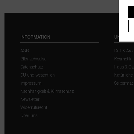
INFORMATION
UNSER 
AGB
Duft & Ar
Bildnachweise
Kosmetik
Datenschutz
Haus & Ga
DU und wesentlich.
Natürliche
Impressum
Selberma
Nachhaltigkeit & Klimaschutz
Newsletter
Widerrufsrecht
Über uns