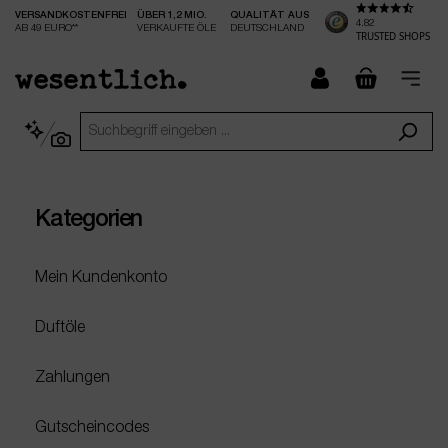
VERSANDKOSTENFREI
ÜBER 1,2 MIO.
QUALITÄT AUS
nhalt springen
4.82
AB 49 EURO**
VERKAUFTE ÖLE
DEUTSCHLAND
TRUSTED SHOPS
checkout.
Kategorien
Mein Kundenkonto
Duftöle
Zahlungen
Gutscheincodes