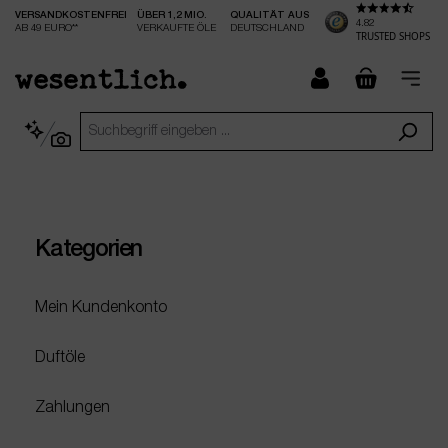
VERSANDKOSTENFREI
ÜBER 1,2 MIO.
QUALITÄT AUS
nhalt springen
4.82
AB 49 EURO**
VERKAUFTE ÖLE
DEUTSCHLAND
TRUSTED SHOPS
checkout.
Kategorien
Mein Kundenkonto
Duftöle
Zahlungen