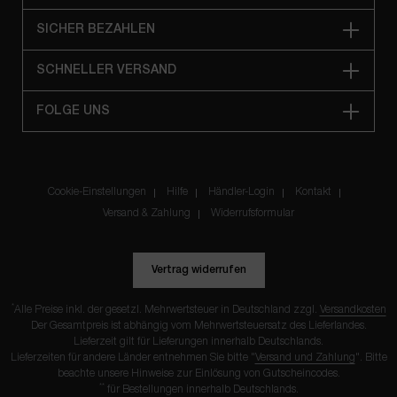
SICHER BEZAHLEN
SCHNELLER VERSAND
FOLGE UNS
Cookie-Einstellungen
Hilfe
Händler-Login
Kontakt
Versand & Zahlung
Widerrufsformular
Vertrag widerrufen
*
Alle Preise inkl. der gesetzl. Mehrwertsteuer in Deutschland zzgl.
Versandkosten
Der Gesamtpreis ist abhängig vom Mehrwertsteuersatz des Lieferlandes.
Lieferzeit gilt für Lieferungen innerhalb Deutschlands.
Lieferzeiten für andere Länder entnehmen Sie bitte "
Versand und Zahlung
". Bitte
beachte unsere Hinweise zur Einlösung von
Gutscheincodes
.
**
für Bestellungen innerhalb Deutschlands.