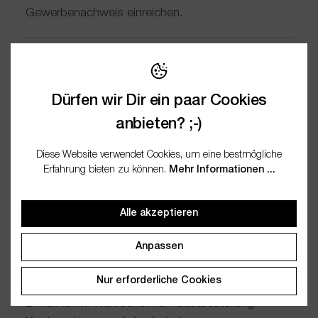
Gewerbenachweis einreichen.
Wie kann ich Euch erreichen?
Fragen? Schreib uns an
Dürfen wir Dir ein paar Cookies
kundenservice@wesentlich.de – wir helfen gern.
anbieten? ;-)
Muss ich ein Kundenkonto anlegen?
Diese Website verwendet Cookies, um eine bestmögliche
Erfahrung bieten zu können.
Mehr Informationen ...
Kein Muss: Bestelle als Gast oder profitiere von
Vorteilen mit Kundenkonto.
Alle akzeptieren
Ich möchte mein Passwort
Anpassen
zurücksetzen, habe aber keine E-Mail
erhalten – was kann ich tun?
Nur erforderliche Cookies
E-Mail fehlt? Wahrscheinlich Gastbestellung –