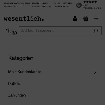
VERSANDKOSTENFREI
ÜBER 1,2 MIO.
QUALITÄT AUS
nhalt springen
4.82
AB 49 EURO**
VERKAUFTE ÖLE
DEUTSCHLAND
TRUSTED SHOPS
checkout.
Kategorien
Mein Kundenkonto
Duftöle
Zahlungen