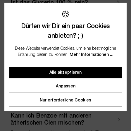
Ist das Glycerin 100 % rein?
Ja, unser Glycerin ist 100 % pflanzlich und ohne
Zusätze.
Dürfen wir Dir ein paar Cookies
anbieten? ;-)
Ist das Klettenwurzelöl 100 % rein?
Diese Website verwendet Cookies, um eine bestmögliche
Ja, unser Klettenwurzelöl ist 100 % rein – ohne
Erfahrung bieten zu können.
Mehr Informationen ...
künstliche Zusätze.
Alle akzeptieren
Ist die Sheabutter Bio 100 % rein?
Anpassen
Ja, unsere Sheabutter Bio ist 100 % rein und
ohne Zusätze.
Nur erforderliche Cookies
Kann ich Benzoe mit anderen
ätherischen Ölen mischen?