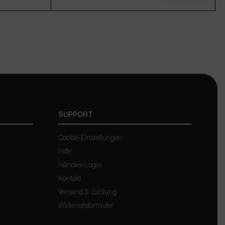
1000g
250ml
1000ml
ügbar.)
(Diese Option ist zurzeit nicht verfügbar.)
(Diese Option ist zurzeit nicht verfügbar.)
12,95 €*
11,95 €*
 € / 1 Kilogramm)
St., zzgl. Versand
Inkl. MwSt., zzgl. Versand
SUPPORT
Cookie-Einstellungen
Hilfe
Händler-Login
Kontakt
Versand & Zahlung
Widerrufsformular