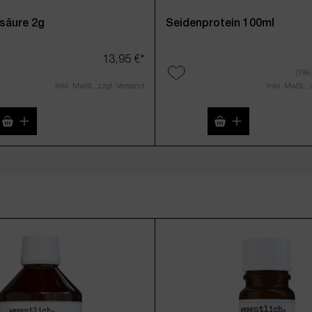
säure 2g
Seidenprotein 100ml
13,95 €*
(199,
Inkl. MwSt., zzgl. Versand
Inkl. MwSt., 
n Wert ein oder benutze die Schaltflächen 
t Anzahl: Gib den gewünschten Wert ein od
Produkt Anzahl: Gib