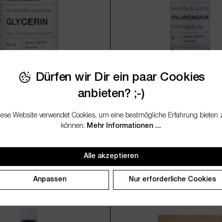
Dürfen wir Dir ein paar Cookies
anbieten? ;-)
,5%
Hyaluronsäure 2g
iese Website verwendet Cookies, um eine bestmögliche Erfahrung bieten 
können.
Mehr Informationen ...
6,95 €*
(69,50 € / 1 Liter)
Inkl. MwSt., zzgl. Versand
Inkl. Mw
Alle akzeptieren
rt ein oder benutze die Schaltflächen um d
Anzahl: Gib den gewünschten Wert ein oder 
Produkt Anzahl: Gib
arianten
Anpassen
Nur erforderliche Cookies
250ml
500ml
1000ml