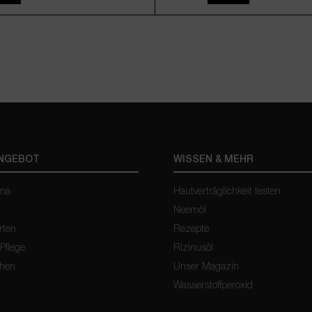
100g
250g
500g
(Diese Option ist zurzeit nicht verf
(51,80
Inkl. Mw
ANGEBOT
WISSEN & MEHR
oma
Hautverträglichkeit testen
Neemöl
rten
Rezepte
 Pflege
Rizinusöl
chen
Unser Magazin
Wasserstoffperoxid