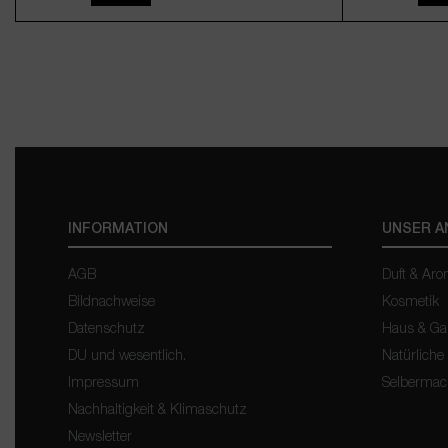
10ml
50ml
100ml
9,95 €*
(995,00 € / 1 Liter)
Inkl. MwSt., zzgl. Versand
INFORMATION
UNSER 
AGB
Duft & Ar
Bildnachweise
Kosmetik
Datenschutz
Haus & Ga
DU und wesentlich.
Natürliche
Impressum
Selberma
Nachhaltigkeit & Klimaschutz
Newsletter