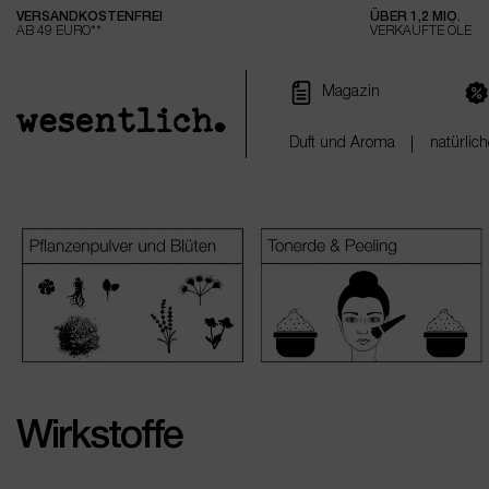
VERSANDKOSTENFREI
ÜBER 1,2 MIO.
e springen
Zur Hauptnavigation springen
AB 49 EURO**
VERKAUFTE ÖLE
Magazin
Duft und Aroma
natürlich
Wirkstoffe