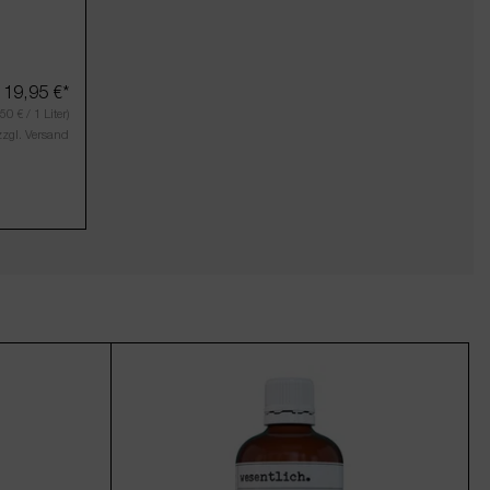
19,95 €*
50 € / 1 Liter)
zzgl. Versand
um die Anzahl zu erhöhen oder zu reduzier
er benutze die Schaltflächen um die Anzahl
 den gewünschten Wert ein oder benutze die