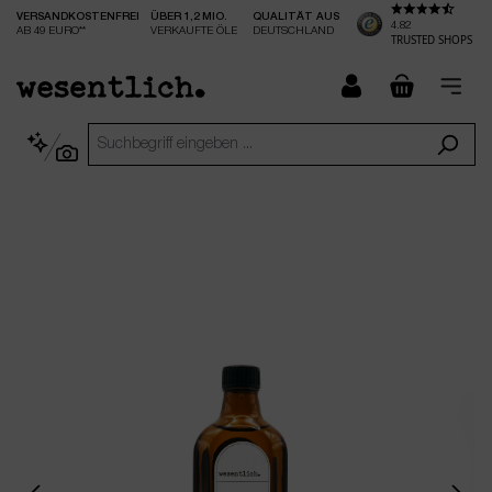
VERSANDKOSTENFREI
ÜBER 1,2 MIO.
QUALITÄT AUS
nhalt springen
4.82
AB 49 EURO**
VERKAUFTE ÖLE
DEUTSCHLAND
TRUSTED SHOPS
checkout.