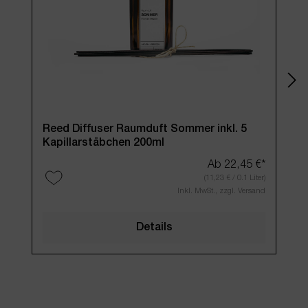
Reed Diffuser Raumduft Sommer inkl. 5
Reed D
Kapillarstäbchen 200ml
inkl
Ab
22,45 €*
(11,23 € / 0.1 Liter)
Inkl. MwSt., zzgl. Versand
Details