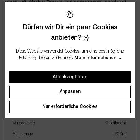
reiner Luft, frischer Energie und angenehmer Leichtigkeit
direkt n…
Mehr
Bewertungen
Dürfen wir Dir ein paar Cookies
anbieten? ;-)
Fragen / FAQ (0)
Diese Website verwendet Cookies, um eine bestmögliche
Erfahrung bieten zu können.
Mehr Informationen ...
Dokumentation
Alle akzeptieren
Wichtige Merkmale
Anpassen
Name
Reed Diffuser Raumduft Klar
Nur erforderliche Cookies
und Frisch
Verpackung
Glasflasche
Füllmenge
200ml