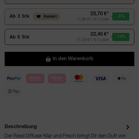
23,70 €*
Ab
3
Stk
-5
%
Beliebt
11,85 €* / 0.1 Liter
22,45 €*
Ab
6
Stk
-10
%
11,23 €* / 0.1 Liter
In den Warenkorb
Beschreibung
Der Reed Diffuser Klar und Frisch bringt Dir den Duft von