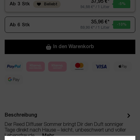
37,95 €*
Ab
3
Stk
-5
%
Beliebt
94,88 €* / 1 Liter
35,96 €*
Ab
6
Stk
-10
%
89,90 €* / 1 Liter
In den Warenkorb
Beschreibung
Der Reed Diffuser Sommer bringt Dir den Duft sonniger
Tage direkt nach Hause – leicht, unbeschwert und voller
Lebensfreude.…
Mehr