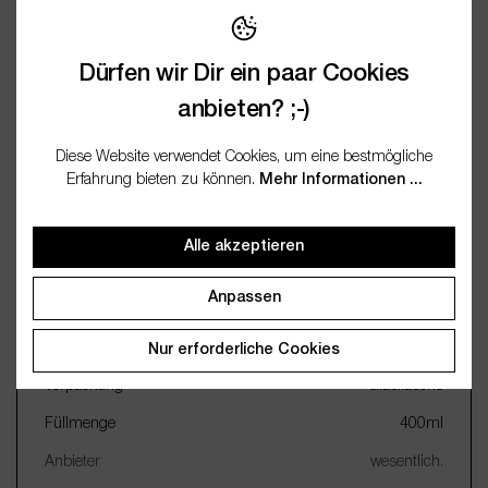
Bewertungen
Dürfen wir Dir ein paar Cookies
Fragen / FAQ (0)
anbieten? ;-)
Diese Website verwendet Cookies, um eine bestmögliche
Dokumentation
Erfahrung bieten zu können.
Mehr Informationen ...
Alle akzeptieren
Wichtige Merkmale
Anpassen
Name
Reed Diffuser Raumduft
Sommer
Nur erforderliche Cookies
Verpackung
Glasflasche
Füllmenge
400ml
Anbieter
wesentlich.