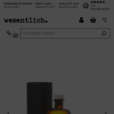
VERSANDKOSTENFREI
ÜBER 1,2 MIO.
QUALITÄT AUS
nhalt springen
4.82
AB 49 EURO**
VERKAUFTE ÖLE
DEUTSCHLAND
TRUSTED SHOPS
checkout.