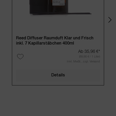
Reed Diffuser Raumduft Klar und Frisch
Ree
inkl. 7 Kapillarstäbchen 400ml
(400
Ab
35,96 €*
(89,90 € / 1 Liter)
Inkl. MwSt., zzgl. Versand
Details