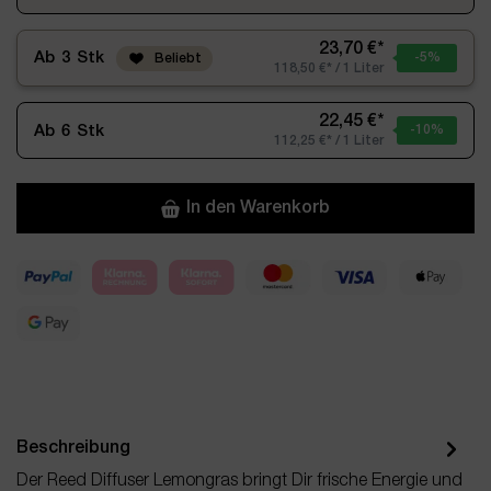
23,70 €*
Ab
3
Stk
-5
%
Beliebt
118,50 €* / 1 Liter
22,45 €*
Ab
6
Stk
-10
%
112,25 €* / 1 Liter
In den Warenkorb
Beschreibung
Der Reed Diffuser Lemongras bringt Dir frische Energie und