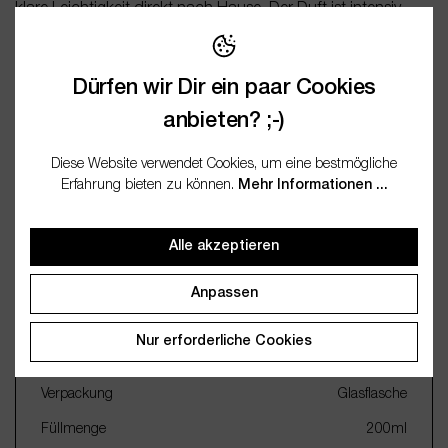
klare Leichtigkeit direkt nach Hause. Der Duft ist intensiv
zitro…
Mehr
Bewertungen
Dürfen wir Dir ein paar Cookies
anbieten? ;-)
Fragen / FAQ (0)
Diese Website verwendet Cookies, um eine bestmögliche
Erfahrung bieten zu können.
Mehr Informationen ...
Dokumentation
Alle akzeptieren
Wichtige Merkmale
Anpassen
Name
Reed Diffuser Raumduft
Nur erforderliche Cookies
Lemongras
Verpackung
Glasflasche
Füllmenge
200ml