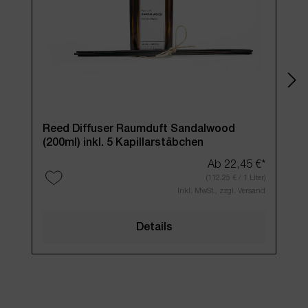
Reed Diffuser Raumduft Sandalwood
Ree
(200ml) inkl. 5 Kapillarstäbchen
inkl
Ab
22,45 €*
(112,25 € / 1 Liter)
Inkl. MwSt., zzgl. Versand
Details