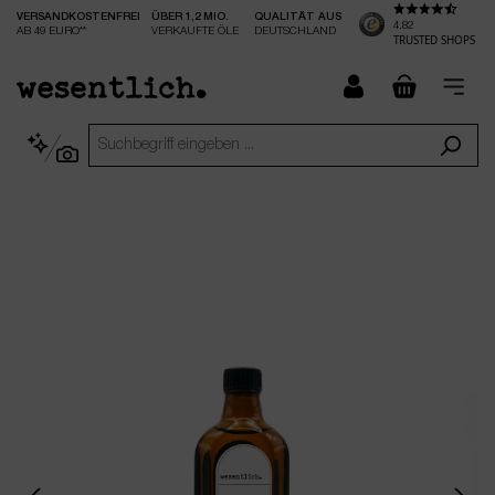
VERSANDKOSTENFREI
ÜBER 1,2 MIO.
QUALITÄT AUS
nhalt springen
4.82
AB 49 EURO**
VERKAUFTE ÖLE
DEUTSCHLAND
TRUSTED SHOPS
checkout.