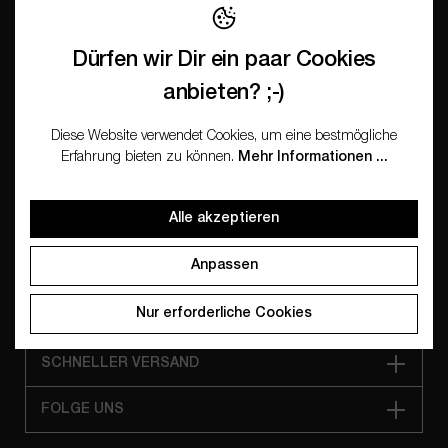
Informationen
Dürfen wir Dir ein paar Cookies
anbieten? ;-)
INFORMATION
Diese Website verwendet Cookies, um eine bestmögliche
Erfahrung bieten zu können.
Mehr Informationen ...
UNSER ANGEBOT
Alle akzeptieren
WISSEN & MEHR
Anpassen
FÜR WIEDERVERKÄUFER
Nur erforderliche Cookies
SICHER BEZAHLEN
SCHNELLER VERSAND
FOLGE UNS