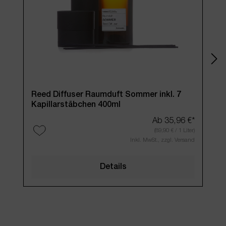
Reed Diffuser Raumduft Sommer inkl. 7
Ree
Kapillarstäbchen 400ml
(400
Ab
35,96 €*
(89,90 € / 1 Liter)
Inkl. MwSt., zzgl. Versand
Details