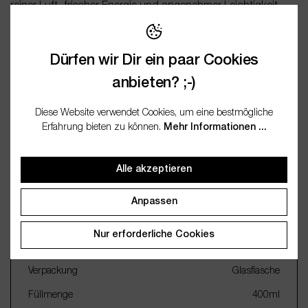
reiner Luft, frischer Energie und angenehmer Leichtigkeit
direkt n…
Mehr
Bewertungen
Dürfen wir Dir ein paar Cookies
anbieten? ;-)
Fragen / FAQ (0)
Diese Website verwendet Cookies, um eine bestmögliche
Erfahrung bieten zu können.
Mehr Informationen ...
Dokumentation
Alle akzeptieren
Wichtige Merkmale
Anpassen
Name
Reed Diffuser Raumduft Klar
Nur erforderliche Cookies
und Frisch
Verpackung
Glasflasche
Füllmenge
400ml