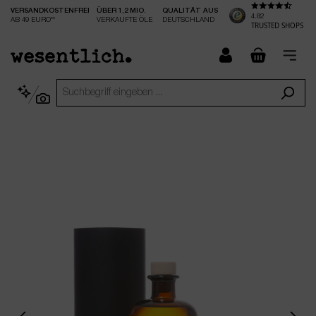
VERSANDKOSTENFREI
ÜBER 1,2 MIO.
QUALITÄT AUS
nhalt springen
4.82
AB 49 EURO**
VERKAUFTE ÖLE
DEUTSCHLAND
TRUSTED SHOPS
checkout.