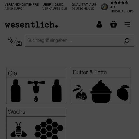
VERSANDKOSTENFREI
ÜBER 1,2 MIO.
QUALITÄT AUS
nhalt springen
4.82
AB 49 EURO**
VERKAUFTE ÖLE
DEUTSCHLAND
TRUSTED SHOPS
checkout.