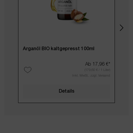
Arganöl BIO kaltgepresst 100ml
Arnik
Ab
17,96 €*
(179,60 € / 1 Liter)
Inkl. MwSt., zzgl. Versand
Prod
Details