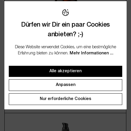
Inkl. MwSt., zzgl. Versand
Dürfen wir Dir ein paar Cookies
anbieten? ;-)
Diese Website verwendet Cookies, um eine bestmögliche
Erfahrung bieten zu können.
Mehr Informationen ...
Macadamianussöl
Alle akzeptieren
12,95 €*
(116,50 € / 1 Liter)
Anpassen
Inkl. MwSt., zzgl. Versand
Nur erforderliche Cookies
Produkt Anzahl: Gib den gewünschten Wert 
4 verfügbare Varianten
100ml
250ml
500ml
1000ml