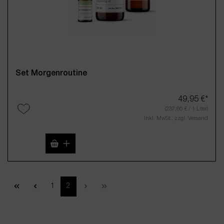
Set Morgenroutine
49,95 €*
(237,86 € / 1 Liter)
Inkl. MwSt., zzgl. Versand
Produkt Anzahl: Gib den gewünschten Wert 
1
2