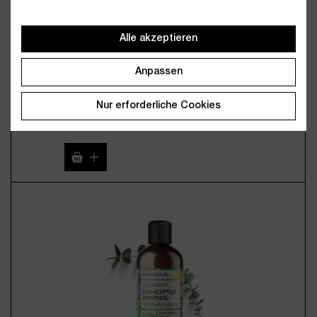
Alle akzeptieren
Set aus 8 ausgewählten ätherischen Ölen - "No.5"
Anpassen
8x10ml
39,95 €*
Nur erforderliche Cookies
(449,50 € / 1 Liter)
Inkl. MwSt., zzgl. Versand
Produkt Anzahl: Gib den gewünschten Wert 