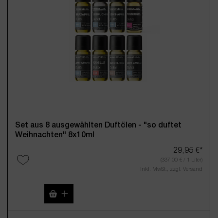
Samt und Seide
Sandalwood
(Diese Option ist zurzeit nicht verfügbar.)
29,95 €*
Inkl. MwSt., zzgl. Versand
Set aus 8 ausgewählten Duftölen - "so duftet
Weihnachten" 8x10ml
29,95 €*
(337,00 € / 1 Liter)
Inkl. MwSt., zzgl. Versand
Produkt Anzahl: Gib den gewünschten Wert 