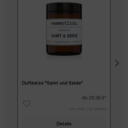
Duftkerze "Samt und Seide"
Ab
26,96 €*
Inkl. MwSt., zzgl. Versand
Prod
Details