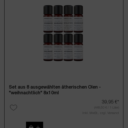
Set aus 8 ausgewählten ätherischen Ölen -
"weihnachtlich" 8x10ml
39,95 €*
(449,50 € / 1 Liter)
Inkl. MwSt., zzgl. Versand
Produkt Anzahl: Gib den gewünschten Wert 