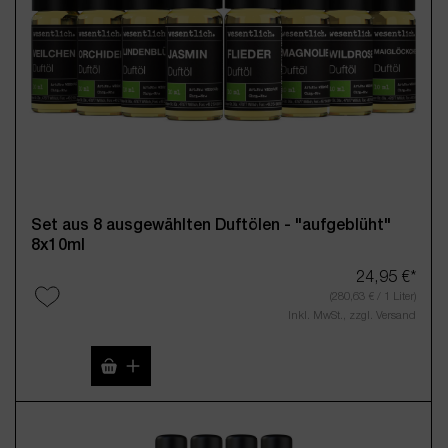
Set aus 8 ausgewählten Duftölen - "aufgeblüht"
8x10ml
24,95 €*
(280,63 € / 1 Liter)
Inkl. MwSt., zzgl. Versand
Produkt Anzahl: Gib den gewünschten Wert 