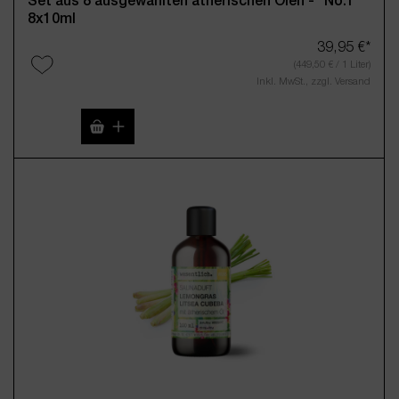
Set aus 8 ausgewählten ätherischen Ölen - "No.1"
8x10ml
39,95 €*
(449,50 € / 1 Liter)
Inkl. MwSt., zzgl. Versand
Produkt Anzahl: Gib den gewünschten Wert 