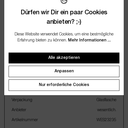
Bewertungen
Dürfen wir Dir ein paar Cookies
anbieten? ;-)
Fragen / FAQ (0)
Diese Website verwendet Cookies, um eine bestmögliche
Erfahrung bieten zu können.
Mehr Informationen ...
Dokumentation
Alle akzeptieren
Wichtige Merkmale
Anpassen
Name
Set aus 8 ausgewählten
Nur erforderliche Cookies
Duftölen - "zweisam" 8x10ml
Verpackung
Glasflasche
Anbieter
wesentlich.
Artikelnummer
WES23235