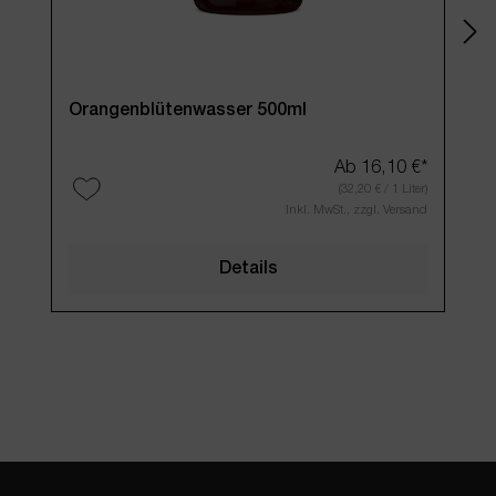
Orangenblütenwasser 500ml
Set
"au
Ab
16,10 €*
(32,20 € / 1 Liter)
Inkl. MwSt., zzgl. Versand
Details