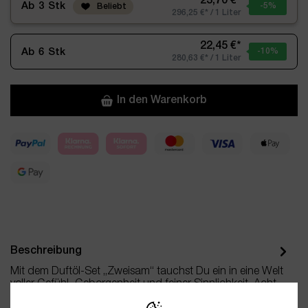
23,70 €*
Ab
3
Stk
-5
%
Beliebt
296,25 €* / 1 Liter
22,45 €*
Ab
6
Stk
-10
%
280,63 €* / 1 Liter
In den Warenkorb
Beschreibung
Mit dem Duftöl-Set „Zweisam“ tauchst Du ein in eine Welt
voller Gefühl, Geborgenheit und feiner Sinnlichkeit. Acht…
Mehr