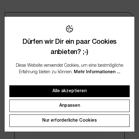
Wichtige Merkmale
Name
Dosierlöffel 1ml weiß
Dürfen wir Dir ein paar Cookies
Artikelnummer
WES27323
anbieten? ;-)
EAN
4250773273231
Diese Website verwendet Cookies, um eine bestmögliche
Erfahrung bieten zu können.
Mehr Informationen ...
Alle akzeptieren
Anpassen
Kunden kauften auch
Nur erforderliche Cookies