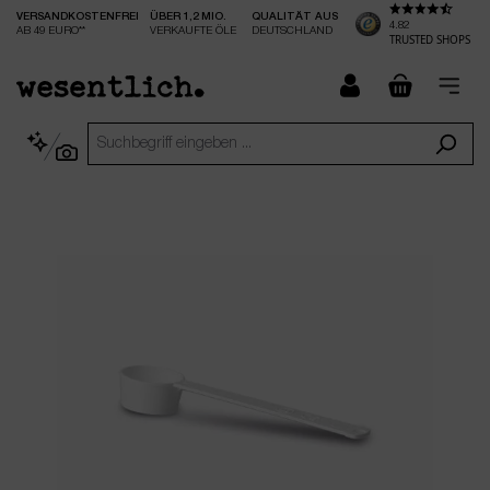
VERSANDKOSTENFREI
ÜBER 1,2 MIO.
QUALITÄT AUS
nhalt springen
4.82
AB 49 EURO**
VERKAUFTE ÖLE
DEUTSCHLAND
TRUSTED SHOPS
checkout.