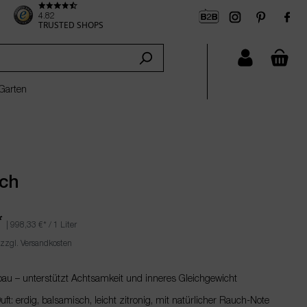
4.82
TRUSTED SHOPS
che
Garten
ch
*
|
998,33 €
* / 1 Liter
 zzgl. Versandkosten
au – unterstützt Achtsamkeit und inneres Gleichgewicht
ft: erdig, balsamisch, leicht zitronig, mit natürlicher Rauch-Note