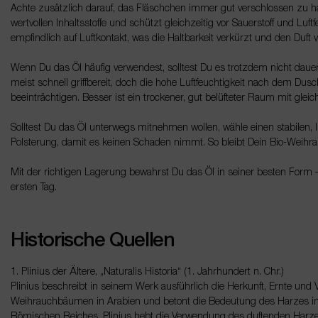
Achte zusätzlich darauf, das Fläschchen immer gut verschlossen zu h
wertvollen Inhaltsstoffe und schützt gleichzeitig vor Sauerstoff und Luft
empfindlich auf Luftkontakt, was die Haltbarkeit verkürzt und den Duft
Wenn Du das Öl häufig verwendest, solltest Du es trotzdem nicht daue
meist schnell griffbereit, doch die hohe Luftfeuchtigkeit nach dem Du
beeinträchtigen. Besser ist ein trockener, gut belüfteter Raum mit gle
Solltest Du das Öl unterwegs mitnehmen wollen, wähle einen stabilen, 
Polsterung, damit es keinen Schaden nimmt. So bleibt Dein Bio-Weihrau
Mit der richtigen Lagerung bewahrst Du das Öl in seiner besten Form –
ersten Tag.
Historische Quellen
1. Plinius der Ältere, „Naturalis Historia“ (1. Jahrhundert n. Chr.)
Plinius beschreibt in seinem Werk ausführlich die Herkunft, Ernte un
Weihrauchbäumen in Arabien und betont die Bedeutung des Harzes im r
Römischen Reiches. Plinius hebt die Verwendung des duftenden Harzes