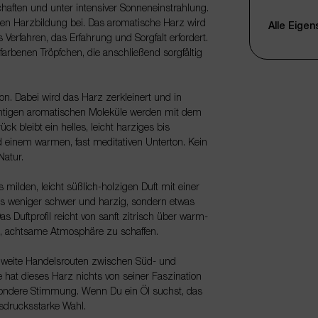
haften und unter intensiver Sonneneinstrahlung.
Qualität
en Harzbildung bei. Das aromatische Harz wird
Alle Eige
 Verfahren, das Erfahrung und Sorgfalt erfordert.
Duftprofil
farbenen Tröpfchen, die anschließend sorgfältig
Duftnote
on. Dabei wird das Harz zerkleinert und in
Hauptbesta
htigen aromatischen Moleküle werden mit dem
 bleibt ein helles, leicht harziges bis
Farbe
d einem warmen, fast meditativen Unterton. Kein
Konsistenz
Natur.
Verpackun
milden, leicht süßlich-holzigen Duft mit einer
es weniger schwer und harzig, sondern etwas
Füllmenge
s Duftprofil reicht von sanft zitrisch über warm-
Anbieter
ge, achtsame Atmosphäre zu schaffen.
Produktgru
 weite Handelsrouten zwischen Süd- und
 hat dieses Harz nichts von seiner Faszination
Artikelnum
 besondere Stimmung. Wenn Du ein Öl suchst, das
EAN
ausdrucksstarke Wahl.