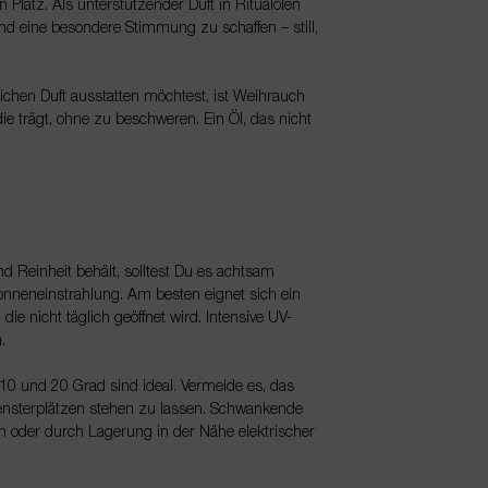
 Platz. Als unterstützender Duft in Ritualölen
 und eine besondere Stimmung zu schaffen – still,
chen Duft ausstatten möchtest, ist Weihrauch
 die trägt, ohne zu beschweren. Ein Öl, das nicht
d Reinheit behält, solltest Du es achtsam
 Sonneneinstrahlung. Am besten eignet sich ein
ie nicht täglich geöffnet wird. Intensive UV-
.
0 und 20 Grad sind ideal. Vermeide es, das
Fensterplätzen stehen zu lassen. Schwankende
n oder durch Lagerung in der Nähe elektrischer