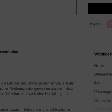
mentation
Wichtige 
Name
Botanische
INCI
in die Luft, der seit Jahrtausenden Tempel, Rituale
erischen Weihrauch Bio, gewonnen aus dem Harz
Ursprungsp
ter Duftkultur, handwerklicher Herstellung und
Pflanzenteil
Gewinnung
asien sowie in Teilen arider und subtropischer