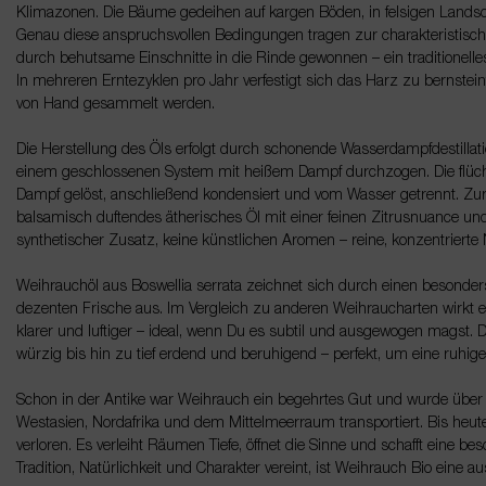
Klimazonen. Die Bäume gedeihen auf kargen Böden, in felsigen Landsc
Genau diese anspruchsvollen Bedingungen tragen zur charakteristisch
durch behutsame Einschnitte in die Rinde gewonnen – ein traditionelles
In mehreren Erntezyklen pro Jahr verfestigt sich das Harz zu bernstein
von Hand gesammelt werden.
Die Herstellung des Öls erfolgt durch schonende Wasserdampfdestillati
einem geschlossenen System mit heißem Dampf durchzogen. Die flüc
Dampf gelöst, anschließend kondensiert und vom Wasser getrennt. Zurück
balsamisch duftendes ätherisches Öl mit einer feinen Zitrusnuance un
synthetischer Zusatz, keine künstlichen Aromen – reine, konzentrierte 
Weihrauchöl aus Boswellia serrata zeichnet sich durch einen besonders 
dezenten Frische aus. Im Vergleich zu anderen Weihraucharten wirkt 
klarer und luftiger – ideal, wenn Du es subtil und ausgewogen magst. Da
würzig bis hin zu tief erdend und beruhigend – perfekt, um eine ruhi
Schon in der Antike war Weihrauch ein begehrtes Gut und wurde über
Westasien, Nordafrika und dem Mittelmeerraum transportiert. Bis heute
verloren. Es verleiht Räumen Tiefe, öffnet die Sinne und schafft eine
Tradition, Natürlichkeit und Charakter vereint, ist Weihrauch Bio eine 