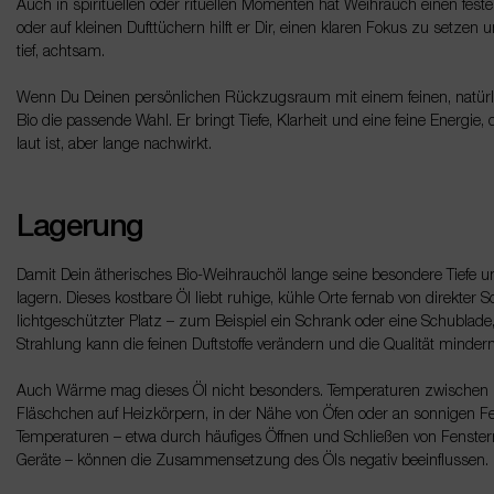
Auch in spirituellen oder rituellen Momenten hat Weihrauch einen festen
oder auf kleinen Dufttüchern hilft er Dir, einen klaren Fokus zu setzen
tief, achtsam.
Wenn Du Deinen persönlichen Rückzugsraum mit einem feinen, natürli
Bio die passende Wahl. Er bringt Tiefe, Klarheit und eine feine Energie,
laut ist, aber lange nachwirkt.
Lagerung
Damit Dein ätherisches Bio-Weihrauchöl lange seine besondere Tiefe un
lagern. Dieses kostbare Öl liebt ruhige, kühle Orte fernab von direkter
lichtgeschützter Platz – zum Beispiel ein Schrank oder eine Schublade, d
Strahlung kann die feinen Duftstoffe verändern und die Qualität mindern
Auch Wärme mag dieses Öl nicht besonders. Temperaturen zwischen 1
Fläschchen auf Heizkörpern, in der Nähe von Öfen oder an sonnigen 
Temperaturen – etwa durch häufiges Öffnen und Schließen von Fenster
Geräte – können die Zusammensetzung des Öls negativ beeinflussen.