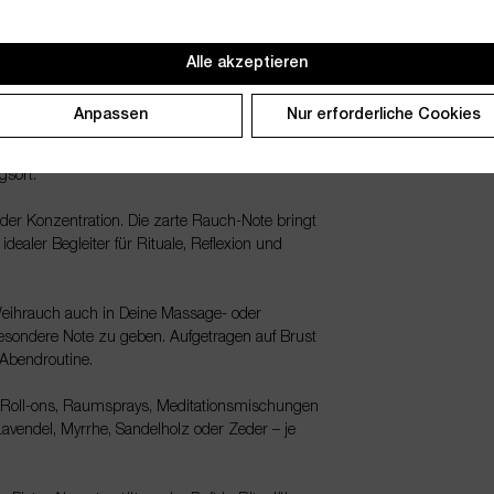
Schreiben, Malen oder Komponieren bringt er
nst ihn auf ein Taschentuch geben und neben
Alle akzeptieren
erändern.
Anpassen
Nur erforderliche Cookies
rgang zu gestalten – vom Tag in den Abend,
tet der Duft seine harmonisierende Wirkung.
gsort.
er Konzentration. Die zarte Rauch-Note bringt
dealer Begleiter für Rituale, Reflexion und
Weihrauch auch in Deine Massage- oder
 besondere Note zu geben. Aufgetragen auf Brust
 Abendroutine.
 in Roll-ons, Raumsprays, Meditationsmischungen
Lavendel, Myrrhe, Sandelholz oder Zeder – je