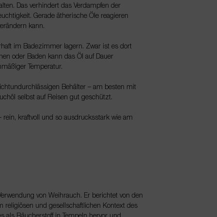
alten. Das verhindert das Verdampfen der
feuchtigkeit. Gerade ätherische Öle reagieren
 verändern kann.
rhaft im Badezimmer lagern. Zwar ist es dort
schen oder Baden kann das Öl auf Dauer
ichmäßiger Temperatur.
lichtundurchlässigen Behälter – am besten mit
chöl selbst auf Reisen gut geschützt.
 rein, kraftvoll und so ausdrucksstark wie am
d Verwendung von Weihrauch. Er berichtet von den
eligiösen und gesellschaftlichen Kontext des
 als Räucherstoff in Tempeln hervor und