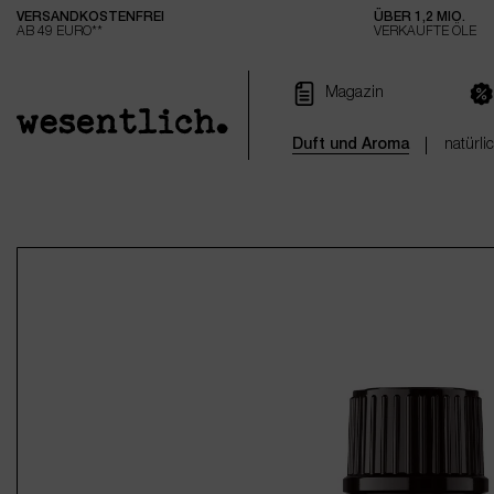
VERSANDKOSTENFREI
ÜBER 1,2 MIO.
e springen
Zur Hauptnavigation springen
AB 49 EURO**
VERKAUFTE ÖLE
Magazin
Duft und Aroma
natürli