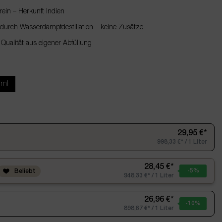
in – Herkunft Indien
urch Wasserdampfdestillation – keine Zusätze
 Qualität aus eigener Abfüllung
0ml
29,95 €*
998,33 €* / 1 Liter
28,45 €*
-5
%
Beliebt
948,33 €* / 1 Liter
26,96 €*
-10
%
898,67 €* / 1 Liter