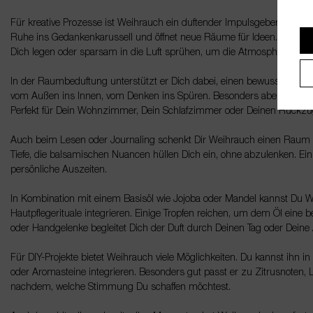
Für kreative Prozesse ist Weihrauch ein duftender Impulsgeber. Beim 
Ruhe ins Gedankenkarussell und öffnet neue Räume für Ideen. Du kan
Dich legen oder sparsam in die Luft sprühen, um die Atmosphäre zu v
In der Raumbeduftung unterstützt er Dich dabei, einen bewussten Übe
vom Außen ins Innen, vom Denken ins Spüren. Besonders abends entfal
Perfekt für Dein Wohnzimmer, Dein Schlafzimmer oder Deinen Rückzu
Auch beim Lesen oder Journaling schenkt Dir Weihrauch einen Raum d
Tiefe, die balsamischen Nuancen hüllen Dich ein, ohne abzulenken. Ein i
persönliche Auszeiten.
In Kombination mit einem Basisöl wie Jojoba oder Mandel kannst Du 
Hautpflegerituale integrieren. Einige Tropfen reichen, um dem Öl eine
oder Handgelenke begleitet Dich der Duft durch Deinen Tag oder Deine
Für DIY-Projekte bietet Weihrauch viele Möglichkeiten. Du kannst ihn
oder Aromasteine integrieren. Besonders gut passt er zu Zitrusnoten, 
nachdem, welche Stimmung Du schaffen möchtest.