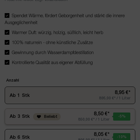
Spendet Wärme, fördert Geborgenheit und stärkt die innere
Ausgeglichenheit
Warmer Duft: würzig, holzig, süßlich, leicht herb
100% naturrein - ohne künstliche Zusätze
Gewinnung durch Wasserdampfdestillation
Kontrollierte Qualität aus eigener Abfüllung
Anzahl
8,95 €*
Ab
1
Stk
895,00 €* / 1 Liter
8,50 €*
Ab
3
Stk
-5
%
Beliebt
850,00 €* / 1 Liter
8,05 €*
Ab
6
Stk
-10
%