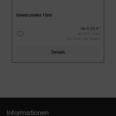
antimikrobiell, wärmend
Gewürznelke 10ml
Ab
8,95 €*
(895,00 € / 1 Liter)
Inkl. MwSt., zzgl. Versand
Details
Informationen