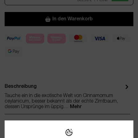
805,00 €* / 1 Liter
In den Warenkorb
Beschreibung
Tauche ein in die exotische Welt von Cinnamomum
ceylanicum, besser bekannt als der echte Zimtbaum,
dessen Ursprünge im üppig…
Mehr
Bewertungen