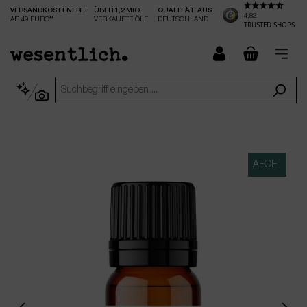
VERSANDKOSTENFREI
ÜBER 1,2 MIO.
QUALITÄT AUS
nhalt springen
4.82
AB 49 EURO**
VERKAUFTE ÖLE
DEUTSCHLAND
TRUSTED SHOPS
checkout.
AEOE