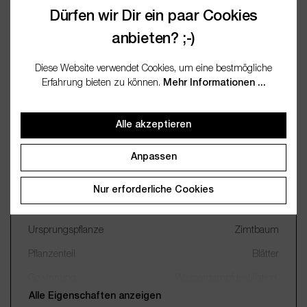
Fragen / FAQ (0)
Dürfen wir Dir ein paar Cookies
anbieten? ;-)
Dokumentation
Diese Website verwendet Cookies, um eine bestmögliche
Erfahrung bieten zu können.
Mehr Informationen ...
Wichtige Merkmale
Alle akzeptieren
Name
Zimtblätter 10ml
Anpassen
Botanischer Name
Cinnamomum ceylanicum
Nur erforderliche Cookies
INCI
Cinnamomum Zeylanicum
Leaf Oil
Ursprungspflanze
Zimtbaum
Pflanzenteil
Blätter
Gewinnung
Wasserdampfdestillation,
konv.
Alle Eigenschaften anzeigen