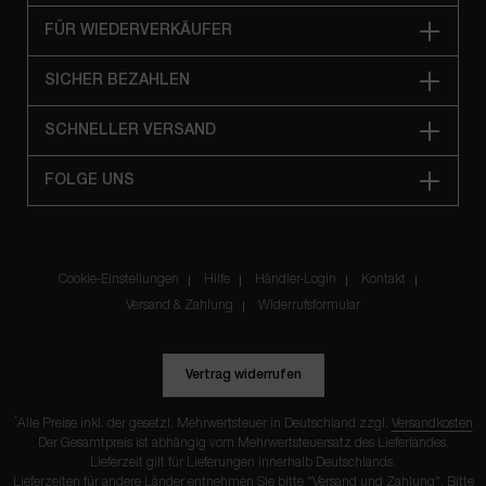
FÜR WIEDERVERKÄUFER
SICHER BEZAHLEN
SCHNELLER VERSAND
FOLGE UNS
Cookie-Einstellungen
Hilfe
Händler-Login
Kontakt
Versand & Zahlung
Widerrufsformular
Vertrag widerrufen
*
Alle Preise inkl. der gesetzl. Mehrwertsteuer in Deutschland zzgl.
Versandkosten
Der Gesamtpreis ist abhängig vom Mehrwertsteuersatz des Lieferlandes.
Lieferzeit gilt für Lieferungen innerhalb Deutschlands.
Lieferzeiten für andere Länder entnehmen Sie bitte "
Versand und Zahlung
". Bitte