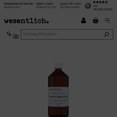
VERSANDKOSTENFREI
ÜBER 1,2 MIO.
QUALITÄT AUS
nhalt springen
4.82
AB 49 EURO**
VERKAUFTE ÖLE
DEUTSCHLAND
TRUSTED SHOPS
checkout.