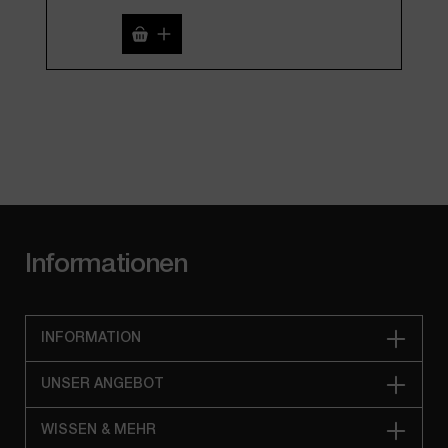
Produkt Anzahl: Gib den gewünschten We
Pro
Informationen
INFORMATION
UNSER ANGEBOT
WISSEN & MEHR