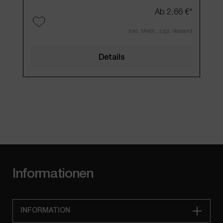
Ab
2,66 €*
Inkl. MwSt., zzgl. Versand
Pro
Details
Informationen
INFORMATION