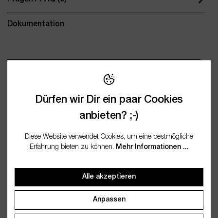
Dokumentation
Wichtige Merkmale
Dürfen wir Dir ein paar Cookies
Name
Grünglasflasche 50ml mit
Deckel (6er Set)
anbieten? ;-)
Anbieter
wesentlich.
Diese Website verwendet Cookies, um eine bestmögliche
Artikelnummer
WES20202
Erfahrung bieten zu können.
Mehr Informationen ...
EAN
4250773202026
Alle akzeptieren
Anpassen