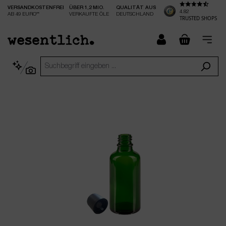
VERSANDKOSTENFREI
ÜBER 1,2 MIO.
QUALITÄT AUS
nhalt springen
4.82
AB 49 EURO**
VERKAUFTE ÖLE
DEUTSCHLAND
TRUSTED SHOPS
checkout.