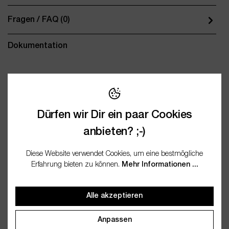
Fragen / FAQ (0)
Dokumentation
Wichtige Merkmale
Dürfen wir Dir ein paar Cookies
Name
Braunglasflasche 50ml mit
anbieten? ;-)
Deckel (6er Set)
Anbieter
wesentlich.
Diese Website verwendet Cookies, um eine bestmögliche
Erfahrung bieten zu können.
Mehr Informationen ...
Artikelnummer
WES20196
EAN
4250773201968
Alle akzeptieren
Anpassen