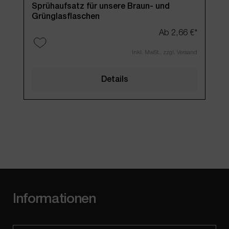
Sprühaufsatz für unsere Braun- und
Man
Grünglasflaschen
Ab
2,66 €*
Inkl. MwSt., zzgl. Versand
Details
Informationen