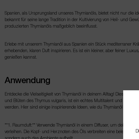
Spanien, als Ursprungsland unseres Thymianöls, bietet nicht nur die 
bekannt für seine lange Tradition in der Kultivierung von Heil- und Gew
produzierten Thymianöls maßgeblich beeinflusst.
Erlebe mit unserem Thymianöl aus Spanien ein Stück mediterraner Krä
erhebenden, klaren Duft inspirieren. Es ist ein kleiner, aber feiner L
genießen kannst.
Anwendung
Entdecke die Vielseitigkeit von Thymianöl in deinem Alltag! Dieses äth
und Blüten des Thymus vulgaris, ist ein echtes Multitalent und kann in
werden. Hier sind einige inspirierende Ideen, wie du Thymianöl nutzen 
**1. Raumduft:** Verwende Thymianöl in einem Diffuser, um deinem Zu
D
verleihen. Die Kopf- und Herznoten des Öls verbreiten eine belebende 
sondern auch das Ambiente aufhellt.