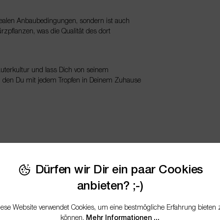
idealen Anbaubedingungen, sondern ist auch
ürzpflanzen, was die Qualität des dort
uterkultur und lass Dich von seinem
uxus, den Du mit jedem Tropfen in Deinem Zuhause
erische Öl, gewonnen aus den duftenden Blättern
 vielen verschiedenen Bereichen eingesetzt
Dürfen wir Dir ein paar Cookies
kannst:
anbieten? ;-)
hause einen frischen und reinigenden Duft zu
iese Website verwendet Cookies, um eine bestmögliche Erfahrung bieten 
Atmosphäre, die nicht nur angenehm riecht,
können.
Mehr Informationen ...