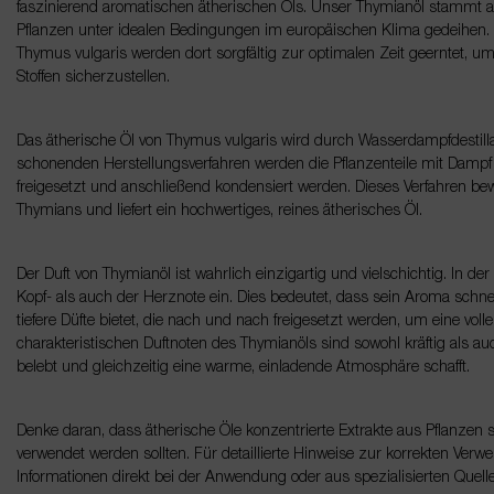
faszinierend aromatischen ätherischen Öls. Unser Thymianöl stammt
Pflanzen unter idealen Bedingungen im europäischen Klima gedeihen. 
Thymus vulgaris werden dort sorgfältig zur optimalen Zeit geerntet, 
Stoffen sicherzustellen.
Das ätherische Öl von Thymus vulgaris wird durch Wasserdampfdestilla
schonenden Herstellungsverfahren werden die Pflanzenteile mit Dampf 
freigesetzt und anschließend kondensiert werden. Dieses Verfahren bew
Thymians und liefert ein hochwertiges, reines ätherisches Öl.
Der Duft von Thymianöl ist wahrlich einzigartig und vielschichtig. In d
Kopf- als auch der Herznote ein. Dies bedeutet, dass sein Aroma schn
tiefere Düfte bietet, die nach und nach freigesetzt werden, um eine vol
charakteristischen Duftnoten des Thymianöls sind sowohl kräftig als au
belebt und gleichzeitig eine warme, einladende Atmosphäre schafft.
Denke daran, dass ätherische Öle konzentrierte Extrakte aus Pflanzen 
verwendet werden sollten. Für detaillierte Hinweise zur korrekten Verw
Informationen direkt bei der Anwendung oder aus spezialisierten Quell