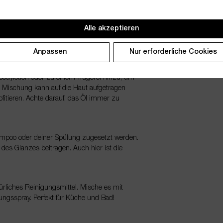
, um eine erhebende Umgebung zu schaffen. Ein
Alle akzeptieren
fen, die Stimmung zu heben und für eine
Anpassen
Nur erforderliche Cookies
 Bodylotion oder zu einem Trägeröl hinzu, um
e Mischung kann auf die Haut aufgetragen
tieren. Achte darauf, das Öl immer zu
hampoo oder deiner Spülung zugesetzt werden.
des Glanzes beitragen. Auch hier ist die
atürliches Reinigungsmittel. Mische es mit
ungsspray. Perfekt für Küche und Bad!