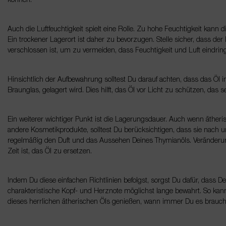
können.
Auch die Luftfeuchtigkeit spielt eine Rolle. Zu hohe Feuchtigkeit kann d
Ein trockener Lagerort ist daher zu bevorzugen. Stelle sicher, dass d
verschlossen ist, um zu vermeiden, dass Feuchtigkeit und Luft eindrin
Hinsichtlich der Aufbewahrung solltest Du darauf achten, dass das Öl i
Braunglas, gelagert wird. Dies hilft, das Öl vor Licht zu schützen, das
Ein weiterer wichtiger Punkt ist die Lagerungsdauer. Auch wenn ätherisc
andere Kosmetikprodukte, solltest Du berücksichtigen, dass sie nach 
regelmäßig den Duft und das Aussehen Deines Thymianöls. Veränderun
Zeit ist, das Öl zu ersetzen.
Indem Du diese einfachen Richtlinien befolgst, sorgst Du dafür, dass 
charakteristische Kopf- und Herznote möglichst lange bewahrt. So kan
dieses herrlichen ätherischen Öls genießen, wann immer Du es brauch