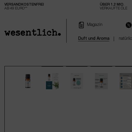
VERSANDKOSTENFREI
ÜBER 1,2 MIO.
e springen
Zur Hauptnavigation springen
AB 49 EURO**
VERKAUFTE ÖLE
Magazin
Duft und Aroma
natürli