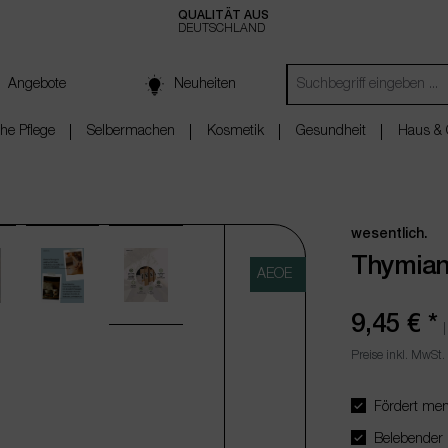
QUALITÄT AUS
DEUTSCHLAND
Angebote
Neuheiten
che Pflege
Selbermachen
Kosmetik
Gesundheit
Haus & 
wesentlich.
Thymia
AEOE
9,45 €
*
Preise inkl. MwSt.
Fördert ment
Belebender Du