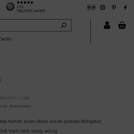
4.82
TRUSTED SHOPS
che
Garten
n
|
945,00 €
* / 1 Liter
 zzgl. Versandkosten
ale Klarheit, innere Stärke und ein positives Wohlgefühl
ft: frisch, herb, holzig, würzig