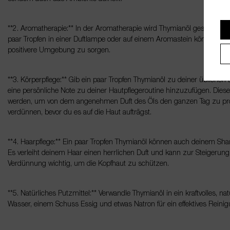
**2. Aromatherapie:** In der Aromatherapie wird Thymianöl geschätzt
paar Tropfen in einer Duftlampe oder auf einem Aromastein können hel
positivere Umgebung zu sorgen.
**3. Körperpflege:** Gib ein paar Tropfen Thymianöl zu deiner üblichen
eine persönliche Note zu deiner Hautpflegeroutine hinzuzufügen. Dies
werden, um von dem angenehmen Duft des Öls den ganzen Tag zu profi
verdünnen, bevor du es auf die Haut aufträgst.
**4. Haarpflege:** Ein paar Tropfen Thymianöl können auch deinem S
Es verleiht deinem Haar einen herrlichen Duft und kann zur Steigerung 
Verdünnung wichtig, um die Kopfhaut zu schützen.
**5. Natürliches Putzmittel:** Verwandle Thymianöl in ein kraftvolles, n
Wasser, einem Schuss Essig und etwas Natron für ein effektives Reinig