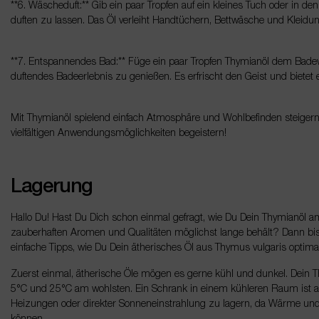
**6. Wäscheduft:** Gib ein paar Tropfen auf ein kleines Tuch oder in 
duften zu lassen. Das Öl verleiht Handtüchern, Bettwäsche und Kleidung
**7. Entspannendes Bad:** Füge ein paar Tropfen Thymianöl dem Bad
duftendes Badeerlebnis zu genießen. Es erfrischt den Geist und biete
Mit Thymianöl spielend einfach Atmosphäre und Wohlbefinden steigern 
vielfältigen Anwendungsmöglichkeiten begeistern!
Lagerung
Hallo Du! Hast Du Dich schon einmal gefragt, wie Du Dein Thymianöl a
zauberhaften Aromen und Qualitäten möglichst lange behält? Dann bist 
einfache Tipps, wie Du Dein ätherisches Öl aus Thymus vulgaris optima
Zuerst einmal, ätherische Öle mögen es gerne kühl und dunkel. Dein T
5°C und 25°C am wohlsten. Ein Schrank in einem kühleren Raum ist als
Heizungen oder direkter Sonneneinstrahlung zu lagern, da Wärme und L