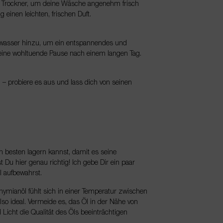
den Trockner, um deine Wäsche angenehm frisch
 einen leichten, frischen Duft.
ewasser hinzu, um ein entspannendes und
t eine wohltuende Pause nach einem langen Tag.
– probiere es aus und lass dich von seinen
m besten lagern kannst, damit es seine
Du hier genau richtig! Ich gebe Dir ein paar
l aufbewahrst.
hymianöl fühlt sich in einer Temperatur zwischen
o ideal. Vermeide es, das Öl in der Nähe von
icht die Qualität des Öls beeinträchtigen