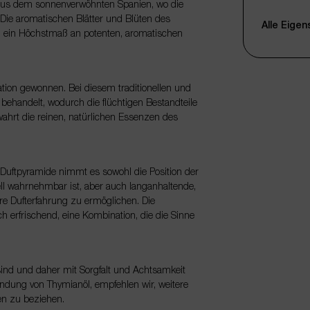
 aus dem sonnenverwöhnten Spanien, wo die
Qualität
Die aromatischen Blätter und Blüten des
Alle Eige
um ein Höchstmaß an potenten, aromatischen
Duftprofil
Duftnote
tion gewonnen. Bei diesem traditionellen und
Hauptbesta
behandelt, wodurch die flüchtigen Bestandteile
Farbe
ahrt die reinen, natürlichen Essenzen des
Konsistenz
Verpackun
er Duftpyramide nimmt es sowohl die Position der
ell wahrnehmbar ist, aber auch langanhaltende,
Füllmenge
lere Dufterfahrung zu ermöglichen. Die
Anbieter
ch erfrischend, eine Kombination, die die Sinne
Produktgru
Artikelnum
sind und daher mit Sorgfalt und Achtsamkeit
EAN
endung von Thymianöl, empfehlen wir, weitere
en zu beziehen.