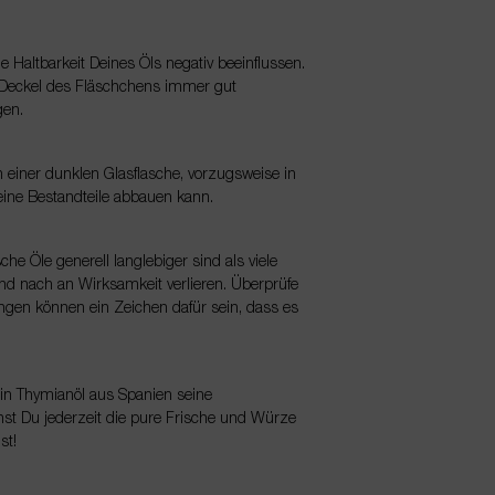
ie Haltbarkeit Deines Öls negativ beeinflussen.
er Deckel des Fläschchens immer gut
gen.
n einer dunklen Glasflasche, vorzugsweise in
 seine Bestandteile abbauen kann.
he Öle generell langlebiger sind als viele
und nach an Wirksamkeit verlieren. Überprüfe
gen können ein Zeichen dafür sein, dass es
Dein Thymianöl aus Spanien seine
nst Du jederzeit die pure Frische und Würze
st!