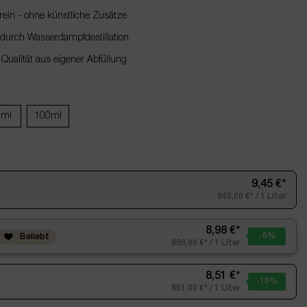
ein - ohne künstliche Zusätze
urch Wasserdampfdestillation
 Qualität aus eigener Abfüllung
0ml
100ml
9,45 €*
945,00 €* / 1 Liter
8,98 €*
-5
%
Beliebt
898,00 €* / 1 Liter
8,51 €*
-10
%
851,00 €* / 1 Liter