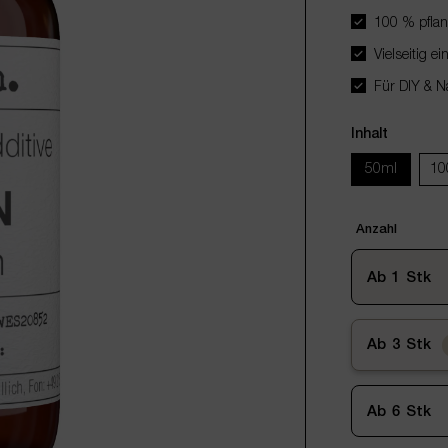
100 % pflanz
Vielseitig e
Für DIY & Na
Inhalt
50ml
10
Anzahl
Ab
1
Stk
Ab
3
Stk
Ab
6
Stk