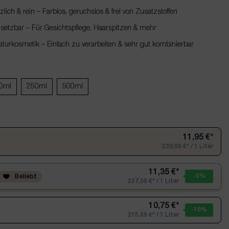
lich & rein – Farblos, geruchslos & frei von Zusatzstoffen
insetzbar – Für Gesichtspflege, Haarspitzen & mehr
turkosmetik – Einfach zu verarbeiten & sehr gut kombinierbar
0ml
250ml
500ml
11,95 €*
239,00 €* / 1 Liter
11,35 €*
-5
%
Beliebt
227,00 €* / 1 Liter
10,75 €*
-10
%
215,00 €* / 1 Liter