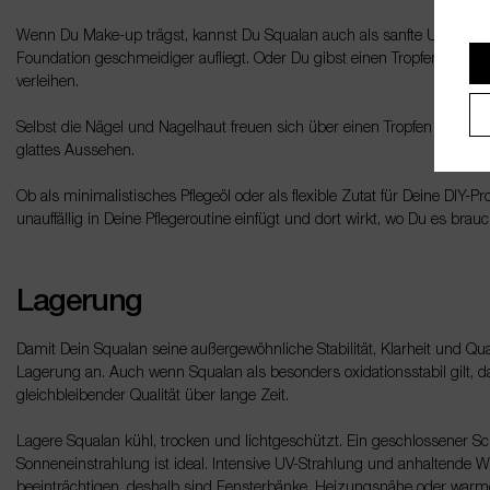
Wenn Du Make-up trägst, kannst Du Squalan auch als sanfte Unterlage 
Foundation geschmeidiger aufliegt. Oder Du gibst einen Tropfen in die
verleihen.
Selbst die Nägel und Nagelhaut freuen sich über einen Tropfen Squalan. 
glattes Aussehen.
Ob als minimalistisches Pflegeöl oder als flexible Zutat für Deine DIY-Pro
unauffällig in Deine Pflegeroutine einfügt und dort wirkt, wo Du es brauc
Lagerung
Damit Dein Squalan seine außergewöhnliche Stabilität, Klarheit und Quali
Lagerung an. Auch wenn Squalan als besonders oxidationsstabil gilt, d
gleichbleibender Qualität über lange Zeit.
Lagere Squalan kühl, trocken und lichtgeschützt. Ein geschlossener Sc
Sonneneinstrahlung ist ideal. Intensive UV-Strahlung und anhaltende W
beeinträchtigen, deshalb sind Fensterbänke, Heizungsnähe oder warme