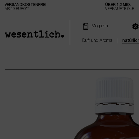
VERSANDKOSTENFREI
ÜBER 1,2 MIO.
e springen
Zur Hauptnavigation springen
AB 49 EURO**
VERKAUFTE ÖLE
Magazin
Duft und Aroma
natürli