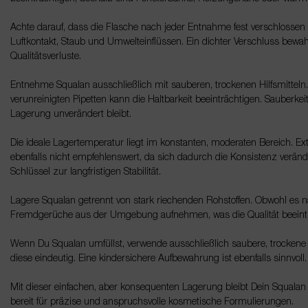
Achte darauf, dass die Flasche nach jeder Entnahme fest verschlossen
Luftkontakt, Staub und Umwelteinflüssen. Ein dichter Verschluss bewahr
Qualitätsverluste.
Entnehme Squalan ausschließlich mit sauberen, trockenen Hilfsmitteln
verunreinigten Pipetten kann die Haltbarkeit beeinträchtigen. Sauberkei
Lagerung unverändert bleibt.
Die ideale Lagertemperatur liegt im konstanten, moderaten Bereich. Ext
ebenfalls nicht empfehlenswert, da sich dadurch die Konsistenz verä
Schlüssel zur langfristigen Stabilität.
Lagere Squalan getrennt von stark riechenden Rohstoffen. Obwohl es n
Fremdgerüche aus der Umgebung aufnehmen, was die Qualität beeintr
Wenn Du Squalan umfüllst, verwende ausschließlich saubere, trockene 
diese eindeutig. Eine kindersichere Aufbewahrung ist ebenfalls sinnvoll.
Mit dieser einfachen, aber konsequenten Lagerung bleibt Dein Squalan l
bereit für präzise und anspruchsvolle kosmetische Formulierungen.