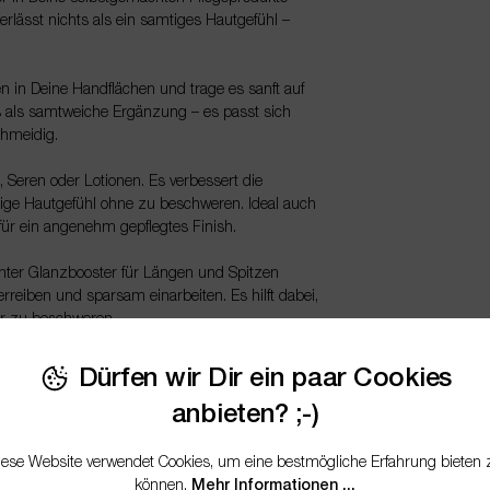
terlässt nichts als ein samtiges Hautgefühl –
en in Deine Handflächen und trage es sanft auf
ds als samtweiche Ergänzung – es passt sich
chmeidig.
, Seren oder Lotionen. Es verbessert die
idige Hautgefühl ohne zu beschweren. Ideal auch
 für ein angenehm gepflegtes Finish.
chter Glanzbooster für Längen und Spitzen
rreiben und sparsam einarbeiten. Es hilft dabei,
ar zu beschweren.
odylotions, After-Sun-Produkten oder leichten
Dürfen wir Dir ein paar Cookies
 Haut auftragen. Die Haut fühlt sich sofort
anbieten? ;-)
selbstgemachten Gesichts- oder Massageölen. Es
iese Website verwendet Cookies, um eine bestmögliche Erfahrung bieten 
nehme Haptik auf der Haut.
können.
Mehr Informationen ...