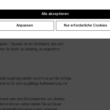
nutzen. Ein Hauch davon sorgt dafür, dass die
 Foundation, um ihr eine noch weichere Textur zu
Alle akzeptieren
Anpassen
Nur erforderliche Cookies
Einfach sanft einmassieren – für ein gepflegtes,
jekte – Squalan ist ein Multitalent, das sich
hst. So leicht, so vielseitig, so angenehm.
tät langfristig behält, kommt es auf die richtige
ankt es Dir eine sorgfältige Aufbewahrung mit
hrank oder eine Schublade fern von direkter
ärme können selbst stabile Öle auf Dauer
 Arbeitsflächen keine guten Lagerorte.