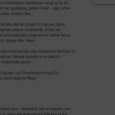
 hinterlassen. Stattdessen sorgt es für ein
iht ein gepflegtes, glattes Finish – ganz ohne
e oder unreine Haut.
rodukte oder als Zusatz in Cremes, Seren,
arkeit anderer Inhaltsstoffe, erhöht die
t eine besonders angenehme, leichte Textur.
ht, Körper oder Haare.
nders hochwertige, pflanzenbasierte Variante. Es
Zusätzen. Gerade deshalb ist es ideal für
 Inhaltsstoffe setzen.
t Squalan auf Olivenölbasis bringst Du
r Deine tägliche Pflege.
Deine Haut – federleicht, fast schwerelos und
r in Deine selbstgemachten Pflegeprodukte