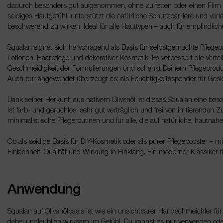
dadurch besonders gut aufgenommen, ohne zu fetten oder einen Film zu
seidiges Hautgefühl, unterstützt die natürliche Schutzbarriere und verle
beschwerend zu wirken. Ideal für alle Hauttypen – auch für empfindlich
Squalan eignet sich hervorragend als Basis für selbstgemachte Pflegep
Lotionen, Haarpflege und dekorativer Kosmetik. Es verbessert die Verteilb
Geschmeidigkeit der Formulierungen und schenkt Deinem Pflegeproduk
Auch pur angewendet überzeugt es: als Feuchtigkeitsspender für Gesic
Dank seiner Herkunft aus nativem Olivenöl ist dieses Squalan eine beso
ist farb- und geruchlos, sehr gut verträglich und frei von irritierenden 
minimalistische Pflegeroutinen und für alle, die auf natürliche, hautnahe
Ob als seidige Basis für DIY-Kosmetik oder als purer Pflegebooster – mi
Einfachheit, Qualität und Wirkung in Einklang. Ein moderner Klassiker fü
Anwendung
Squalan auf Olivenölbasis ist wie ein unsichtbarer Handschmeichler für 
dabei unglaublich wirksam im Gefühl. Du kannst es pur verwenden ode