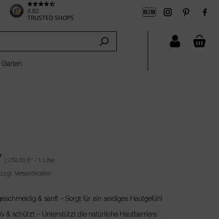
4.82
TRUSTED SHOPS
che
 Garten
*
|
239,00 €
* / 1 Liter
 zzgl. Versandkosten
schmeidig & sanft – Sorgt für ein seidiges Hautgefühl
iv & schützt – Unterstützt die natürliche Hautbarriere