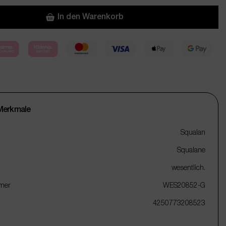
In den Warenkorb
Merkmale
Squalan
Squalane
wesentlich.
mer
WES20852-G
4250773208523