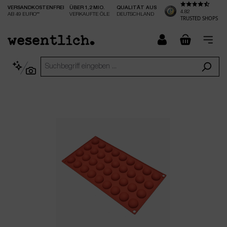
VERSANDKOSTENFREI
ÜBER 1,2 MIO.
QUALITÄT AUS
nhalt springen
4.82
AB 49 EURO**
VERKAUFTE ÖLE
DEUTSCHLAND
TRUSTED SHOPS
checkout.