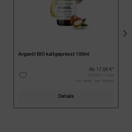
Arganöl BIO kaltgepresst 100ml
Apr
Ab
17,96 €*
(179,60 € / 1 Liter)
Inkl. MwSt., zzgl. Versand
Details