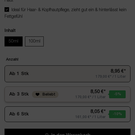
Haut
Ideal für Haar- & Kopfhautpflege, zieht gut ein & hinterlässt kein
Fettgefühl
Inhalt
50ml
100ml
Anzahl
8,95 €*
Ab
1
Stk
179,00 €* / 1 Liter
8,50 €*
Ab
3
Stk
-5
%
Beliebt
170,00 €* / 1 Liter
8,05 €*
Ab
6
Stk
-10
%
161,00 €* / 1 Liter