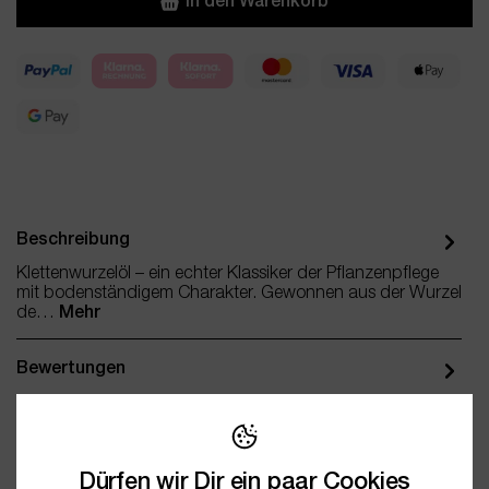
In den Warenkorb
Beschreibung
Klettenwurzelöl – ein echter Klassiker der Pflanzenpflege
mit bodenständigem Charakter. Gewonnen aus der Wurzel
de…
Mehr
Bewertungen
Fragen / FAQ (0)
Dürfen wir Dir ein paar Cookies
Dokumentation