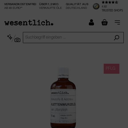
VERSANDKOSTENFREI
ÜBER 1,2 MIO.
QUALITÄT AUS
nhalt springen
4.82
AB 49 EURO**
VERKAUFTE ÖLE
DEUTSCHLAND
TRUSTED SHOPS
checkout.
PFLG