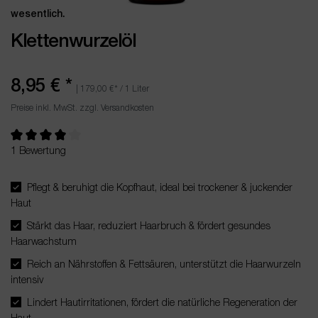
wesentlich.
Klettenwurzelöl
8,95 €
*
|
179,00 €
* / 1 Liter
Preise inkl. MwSt. zzgl. Versandkosten
Durchschnittliche Bewertung von 4 von 5 Sternen
1 Bewertung
Pflegt & beruhigt die Kopfhaut, ideal bei trockener & juckender
Haut
Stärkt das Haar, reduziert Haarbruch & fördert gesundes
Haarwachstum
Reich an Nährstoffen & Fettsäuren, unterstützt die Haarwurzeln
intensiv
Lindert Hautirritationen, fördert die natürliche Regeneration der