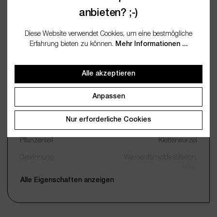
anbieten? ;-)
Diese Website verwendet Cookies, um eine bestmögliche
Erfahrung bieten zu können.
Mehr Informationen ...
Wichtige Merkmale
Name
Klettenwurzelöl
Alle akzeptieren
Botanischer Name
Arctium Lappa Root Extract
Anpassen
INCI
Arctium Lappa Root Extract
Nur erforderliche Cookies
Ursprungspflanze
Burdock Root
Pflanzenteil
Kletterwurzel
Gewinnung
Wasserdampfdestillation,
konv.
Alle Eigenschaften anzeigen
Qualität
Naturreines Öl
Duftprofil
Süßlich, Bitter