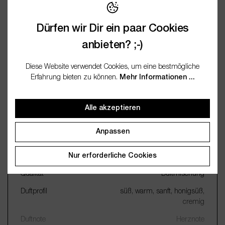
Bewertungen
Dürfen wir Dir ein paar Cookies
Fragen / FAQ (0)
anbieten? ;-)
Dokumentation
Diese Website verwendet Cookies, um eine bestmögliche
Erfahrung bieten zu können.
Mehr Informationen ...
Alle akzeptieren
Wichtige Merkmale
Anpassen
Name
Honig 10ml
Nur erforderliche Cookies
Gewinnung
Duftkomposition
Qualität
Duftmischung
Duftprofil
süß, warm, sanft, honigsüß,
cremig
Duftnote
Herznote