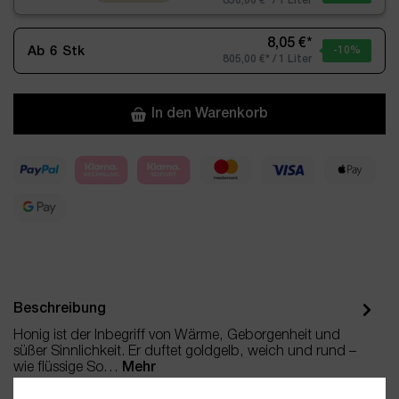
850,00 €* / 1 Liter
8,05 €*
Ab
6
Stk
-10
%
805,00 €* / 1 Liter
In den Warenkorb
Beschreibung
Honig ist der Inbegriff von Wärme, Geborgenheit und
süßer Sinnlichkeit. Er duftet goldgelb, weich und rund –
wie flüssige So…
Mehr