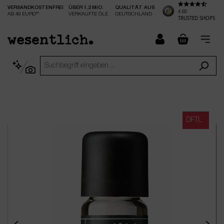
VERSANDKOSTENFREI
ÜBER 1,2 MIO.
QUALITÄT AUS
nhalt springen
4.82
AB 49 EURO**
VERKAUFTE ÖLE
DEUTSCHLAND
TRUSTED SHOPS
checkout.
DFTL