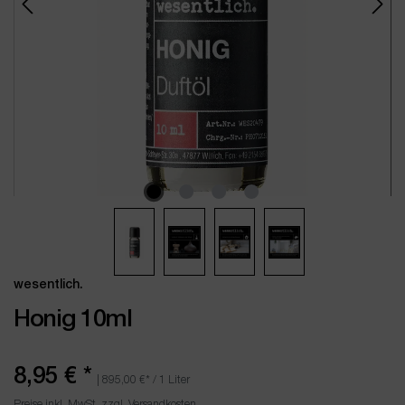
wesentlich.
Honig 10ml
8,95 €
*
|
895,00 €
* / 1 Liter
Preise inkl. MwSt. zzgl. Versandkosten