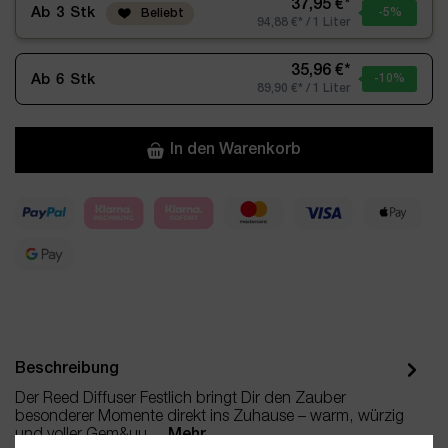
37,95 €*
Ab
3
Stk
-5
%
Beliebt
94,88 €* / 1 Liter
35,96 €*
Ab
6
Stk
-10
%
89,90 €* / 1 Liter
In den Warenkorb
Beschreibung
Der Reed Diffuser Festlich bringt Dir den Zauber
besonderer Momente direkt ins Zuhause – warm, würzig
und voller Gem&uu…
Mehr