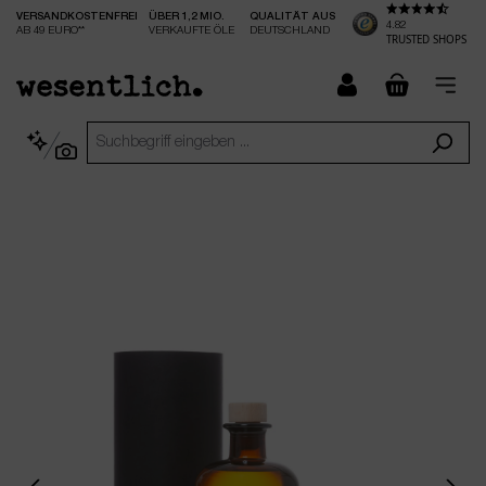
VERSANDKOSTENFREI
ÜBER 1,2 MIO.
QUALITÄT AUS
nhalt springen
4.82
AB 49 EURO**
VERKAUFTE ÖLE
DEUTSCHLAND
TRUSTED SHOPS
checkout.