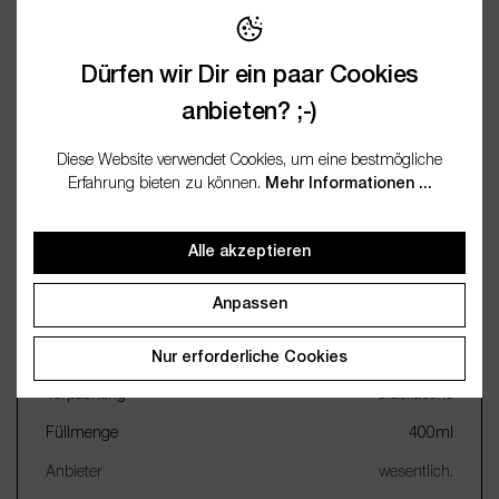
Bewertungen
Dürfen wir Dir ein paar Cookies
Fragen / FAQ (0)
anbieten? ;-)
Diese Website verwendet Cookies, um eine bestmögliche
Dokumentation
Erfahrung bieten zu können.
Mehr Informationen ...
Alle akzeptieren
Wichtige Merkmale
Anpassen
Name
Reed Diffuser Raumduft
festlich
Nur erforderliche Cookies
Verpackung
Glasflasche
Füllmenge
400ml
Anbieter
wesentlich.