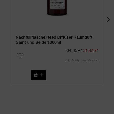
Nachfüllflasche Reed Diffuser Raumduft
Reed D
Samt und Seide 1000ml
inkl
34,95 €*
31,45 €*
Inkl. MwSt., zzgl. Versand
Produkt Anzahl: Gib den gewünschten We