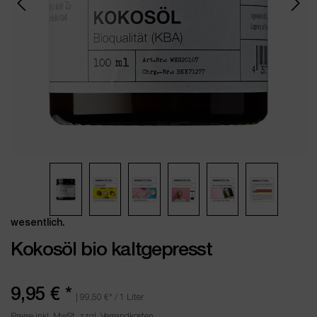
wesentlich.
Kokosöl bio kaltgepresst
9,95 €
*
|
99,50 €
* / 1 Liter
Preise inkl. MwSt. zzgl. Versandkosten