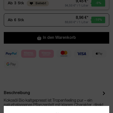
9,45 €*
Ab
3
Stk
-5
%
Beliebt
94,50 €* / 1 Liter
8,96 €*
Ab
6
Stk
-10
%
89,60 €* / 1 Liter
In den Warenkorb
Beschreibung
Kokosöl Bio kaltgepresst ist Tropenfeeling pur – ein
naturbelassenes Pflanzenfett mit klarem Charakter, direkt
aus dem…
Mehr