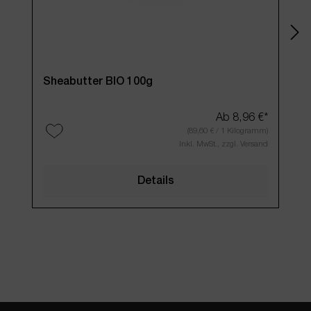
Sheabutter BIO 100g
Bie
Ab
8,96 €*
(89,60 € / 1 Kilogramm)
Inkl. MwSt., zzgl. Versand
Details