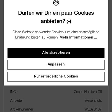
Bewertungen
Dürfen wir Dir ein paar Cookies
anbieten? ;-)
Fragen / FAQ (0)
Diese Website verwendet Cookies, um eine bestmögliche
Dokumentation
Erfahrung bieten zu können.
Mehr Informationen ...
Alle akzeptieren
Wichtige Merkmale
Anpassen
Name
Kokosöl bio kaltgepresst
Nur erforderliche Cookies
Botanischer Name
COCOS NUCIFERA
INCI
Cocos Nucifera Oil
Anbieter
wesentlich.
Artikelnummer
WES20107