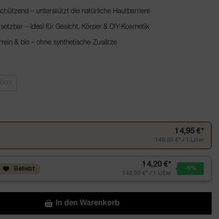
chützend – unterstützt die natürliche Hautbarriere
nsetzbar – ideal für Gesicht, Körper & DIY-Kosmetik
ein & bio – ohne synthetische Zusätze
0ml
14,95 €*
149,50 €* / 1 Liter
14,20 €*
-5
%
Beliebt
142,00 €* / 1 Liter
In den Warenkorb