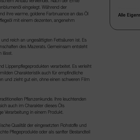
ogischem Anbau verwendet. Nach der Ernte
enblumenöl eingelegt. Während der
Konsistenz
e und ihre warme, goldene Farbnuance an das Öl
Alle Eige
Verpackun
 Pflegeöl mit einem dezenten, angenehm
Füllmenge
h und reich an ungesättigten Fettsäuren ist. Es
Anbieter
genschaften des Mazerats. Gemeinsam entsteht
Artikelnum
 lässt.
EAN
d Lippenpflegeprodukten verarbeitet. Es verleiht
milden Charakteristik auch für empfindliche
len und zieht gut ein, ohne einen schweren Film
traditionellen Pflanzenkunde. Ihre leuchtenden
sich auch im Charakter dieses Öls
ige Verarbeitung in einem Produkt.
gische Qualität der eingesetzten Rohstoffe und
chte Pflegeprodukte oder als sanfter Bestandteil