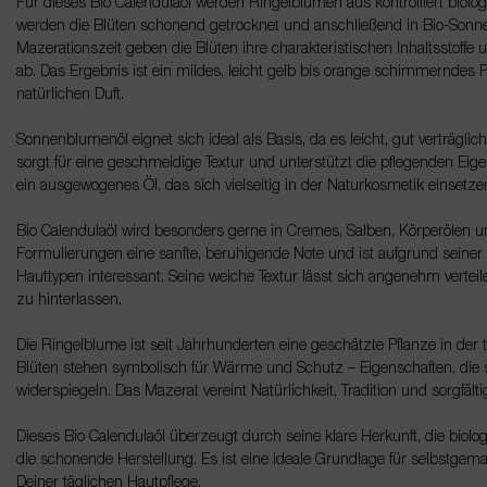
Für dieses Bio Calendulaöl werden Ringelblumen aus kontrolliert biol
werden die Blüten schonend getrocknet und anschließend in Bio-Sonn
Mazerationszeit geben die Blüten ihre charakteristischen Inhaltsstoff
ab. Das Ergebnis ist ein mildes, leicht gelb bis orange schimmerndes
natürlichen Duft.
Sonnenblumenöl eignet sich ideal als Basis, da es leicht, gut verträglic
sorgt für eine geschmeidige Textur und unterstützt die pflegenden Ei
ein ausgewogenes Öl, das sich vielseitig in der Naturkosmetik einsetzen
Bio Calendulaöl wird besonders gerne in Cremes, Salben, Körperölen un
Formulierungen eine sanfte, beruhigende Note und ist aufgrund seiner 
Hauttypen interessant. Seine weiche Textur lässt sich angenehm vertei
zu hinterlassen.
Die Ringelblume ist seit Jahrhunderten eine geschätzte Pflanze in der 
Blüten stehen symbolisch für Wärme und Schutz – Eigenschaften, die 
widerspiegeln. Das Mazerat vereint Natürlichkeit, Tradition und sorgfält
Dieses Bio Calendulaöl überzeugt durch seine klare Herkunft, die biolo
die schonende Herstellung. Es ist eine ideale Grundlage für selbstgema
Deiner täglichen Hautpflege.