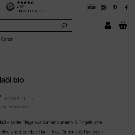
4.82
TRUSTED SHOPS
che
 Garten
aöl bio
*
|
149,50 €
* / 1 Liter
 zzgl. Versandkosten
aöl – sanfte Pflege aus Sonnenblumenöl & Ringelblume
findliche & gereizte Haut – ideal für sensible Hauttypen