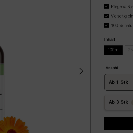
Pflegend & s
Vielseitig ei
100 % naturr
Inhalt
100ml
25
Anzahl
Ab
1
Stk
Ab
3
Stk