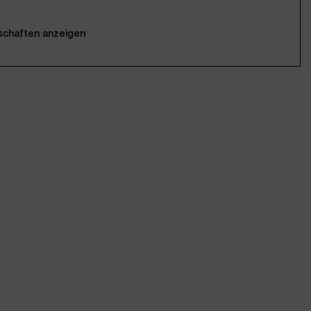
Öl
nschaften anzeigen
g
Glasflasche
100ml
wesentlich.
mer
WES27429
4250773274290