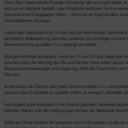
Damit Dein Calendula Bio Öl lange hochwertig, klar und stabil bleibt, is
sich um ein Mazerat handelt – also Ringelblumenblüten, die ihre wertvo
Sonnenblumenöl abgegeben haben – vereint es die Eigenschaften eines
naturbelassenen Auszugs.
Lagere das Calendulaöl kühl, dunkel und gut verschlossen. Sonnenblu
bei falscher Aufbewahrung schneller oxidieren. Ein schattiger Schrank od
Sonneneinstrahlung solltest Du unbedingt vermeiden.
Eine gleichmäßige Temperatur zwischen 10 und 20 Grad bietet optim
beschleunigen die Alterung des Öls und können Farbe sowie Geruch v
Temperaturschwankungen sind ungünstig. Halte die Flasche fern von
Räumen.
Achte darauf, die Flasche nach jeder Entnahme luftdicht zu verschließen
wodurch das Öl schneller an Qualität verliert. Je weniger Luftkontakt, de
Feuchtigkeit sollte keinesfalls in die Flasche gelangen. Verwende saub
Spender. Wasser oder Verunreinigungen können die Haltbarkeit deutlic
Sollte das Öl bei kühleren Temperaturen leicht trüb werden, ist das ei