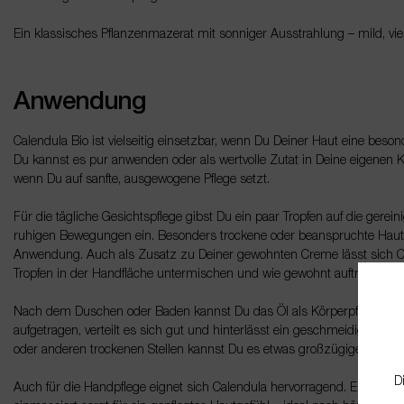
Ein klassisches Pflanzenmazerat mit sonniger Ausstrahlung – mild, vie
Anwendung
Calendula Bio ist vielseitig einsetzbar, wenn Du Deiner Haut eine beso
Du kannst es pur anwenden oder als wertvolle Zutat in Deine eigenen 
wenn Du auf sanfte, ausgewogene Pflege setzt.
Für die tägliche Gesichtspflege gibst Du ein paar Tropfen auf die gerein
ruhigen Bewegungen ein. Besonders trockene oder beanspruchte Hautpar
Anwendung. Auch als Zusatz zu Deiner gewohnten Creme lässt sich Ca
Tropfen in der Handfläche untermischen und wie gewohnt auftragen.
Nach dem Duschen oder Baden kannst Du das Öl als Körperpflege verwe
aufgetragen, verteilt es sich gut und hinterlässt ein geschmeidiges, ge
oder anderen trockenen Stellen kannst Du es etwas großzügiger einma
D
Auch für die Handpflege eignet sich Calendula hervorragend. Eine kle