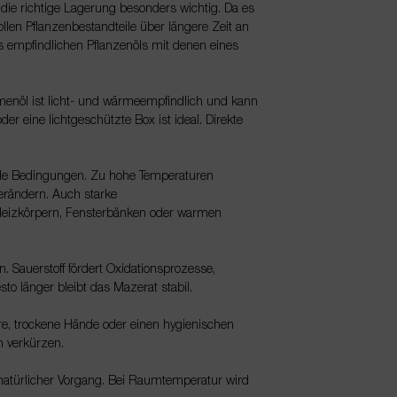
t die richtige Lagerung besonders wichtig. Da es
llen Pflanzenbestandteile über längere Zeit an
 empfindlichen Pflanzenöls mit denen eines
menöl ist licht- und wärmeempfindlich und kann
er eine lichtgeschützte Box ist ideal. Direkte
ale Bedingungen. Zu hohe Temperaturen
erändern. Auch starke
 Heizkörpern, Fensterbänken oder warmen
. Sauerstoff fördert Oxidationsprozesse,
sto länger bleibt das Mazerat stabil.
ere, trockene Hände oder einen hygienischen
h verkürzen.
n natürlicher Vorgang. Bei Raumtemperatur wird