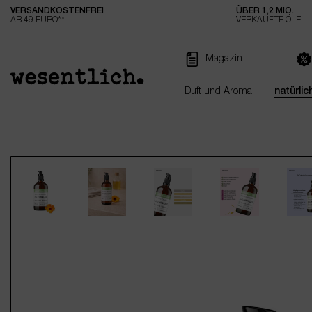
VERSANDKOSTENFREI
ÜBER 1,2 MIO.
e springen
Zur Hauptnavigation springen
AB 49 EURO**
VERKAUFTE ÖLE
Magazin
Duft und Aroma
natürli