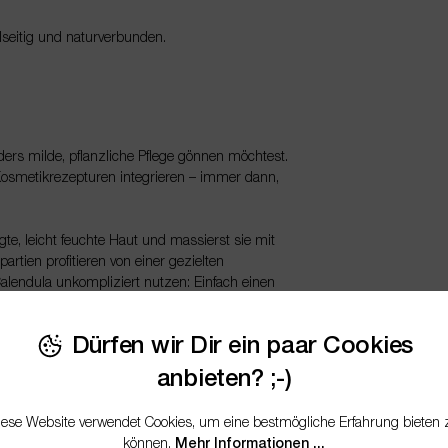
lseitig und naturverbunden.
nders milde, pflanzliche Pflege gönnen möchtest.
Kosmetikrezepturen integrieren – immer dann,
igte, leicht feuchte Haut und massierst sie mit
tien profitieren von einer gezielten
lendula unkompliziert nutzen: Einfach einen
Dürfen wir Dir ein paar Cookies
nden. Auf die noch leicht feuchte Haut
pflegtes Gefühl. Besonders an Ellenbogen, Knien
anbieten? ;-)
ssieren.
iese Website verwendet Cookies, um eine bestmögliche Erfahrung bieten 
ine Menge sanft in Hände und Nagelhaut
können.
Mehr Informationen ...