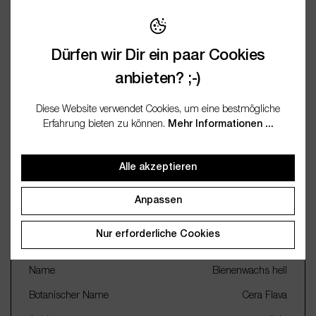
Beschreibung
Bienenwachs hell ist ein echter Klassiker unter den
Naturrohstoffen – vielseitig, angenehm im Duft und
besonders beliebt bei…
Mehr
Dürfen wir Dir ein paar Cookies
anbieten? ;-)
Bewertungen
Diese Website verwendet Cookies, um eine bestmögliche
Erfahrung bieten zu können.
Mehr Informationen ...
Fragen / FAQ (0)
Dokumentation
Alle akzeptieren
Anpassen
Nur erforderliche Cookies
Wichtige Merkmale
Name
Bienenwachs hell
Botanischer Name
Cera Flava