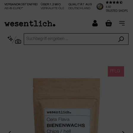
VERSANDKOSTENFREI
ÜBER 1,2 MIO.
QUALITÄT AUS
nhalt springen
4.82
AB 49 EURO**
VERKAUFTE ÖLE
DEUTSCHLAND
TRUSTED SHOPS
checkout.
PFLG