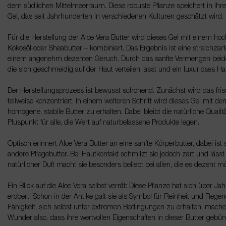
dem südlichen Mittelmeerraum. Diese robuste Pflanze speichert in ihren
Gel, das seit Jahrhunderten in verschiedenen Kulturen geschätzt wird.
Für die Herstellung der Aloe Vera Butter wird dieses Gel mit einem hoch
Kokosöl oder Sheabutter – kombiniert. Das Ergebnis ist eine streichzart
einem angenehm dezenten Geruch. Durch das sanfte Vermengen beider B
die sich geschmeidig auf der Haut verteilen lässt und ein luxuriöses Hau
Der Herstellungsprozess ist bewusst schonend. Zunächst wird das frisch
teilweise konzentriert. In einem weiteren Schritt wird dieses Gel mit de
homogene, stabile Butter zu erhalten. Dabei bleibt die natürliche Qualit
Pluspunkt für alle, die Wert auf naturbelassene Produkte legen.
Optisch erinnert Aloe Vera Butter an eine sanfte Körperbutter, dabei ist s
andere Pflegebutter. Bei Hautkontakt schmilzt sie jedoch zart und lässt
natürlicher Duft macht sie besonders beliebt bei allen, die es dezent m
Ein Blick auf die Aloe Vera selbst verrät: Diese Pflanze hat sich über Ja
erobert. Schon in der Antike galt sie als Symbol für Reinheit und Regen
Fähigkeit, sich selbst unter extremen Bedingungen zu erhalten, mach
Wunder also, dass ihre wertvollen Eigenschaften in dieser Butter gebün