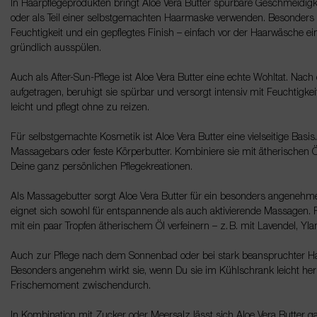
In Haarpflegeprodukten bringt Aloe Vera Butter spürbare Geschmeidigke
oder als Teil einer selbstgemachten Haarmaske verwenden. Besonders 
Feuchtigkeit und ein gepflegtes Finish – einfach vor der Haarwäsche e
gründlich ausspülen.
Auch als After-Sun-Pflege ist Aloe Vera Butter eine echte Wohltat. Nach
aufgetragen, beruhigt sie spürbar und versorgt intensiv mit Feuchtigkei
leicht und pflegt ohne zu reizen.
Für selbstgemachte Kosmetik ist Aloe Vera Butter eine vielseitige Basis
Massagebars oder feste Körperbutter. Kombiniere sie mit ätherischen Öl
Deine ganz persönlichen Pflegekreationen.
Als Massagebutter sorgt Aloe Vera Butter für ein besonders angenehmes 
eignet sich sowohl für entspannende als auch aktivierende Massagen. F
mit ein paar Tropfen ätherischem Öl verfeinern – z. B. mit Lavendel, Y
Auch zur Pflege nach dem Sonnenbad oder bei stark beanspruchter Haut 
Besonders angenehm wirkt sie, wenn Du sie im Kühlschrank leicht heru
Frischemoment zwischendurch.
In Kombination mit Zucker oder Meersalz lässt sich Aloe Vera Butter ga