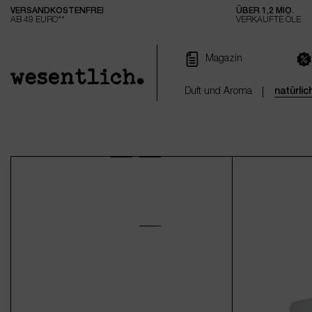
VERSANDKOSTENFREI
ÜBER 1,2 MIO.
e springen
Zur Hauptnavigation springen
AB 49 EURO**
VERKAUFTE ÖLE
Magazin
Duft und Aroma
natürli