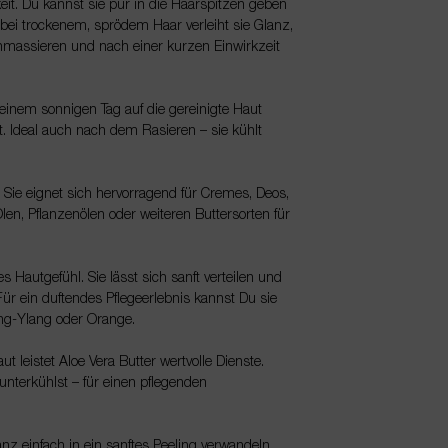
it. Du kannst sie pur in die Haarspitzen geben
bei trockenem, sprödem Haar verleiht sie Glanz,
inmassieren und nach einer kurzen Einwirkzeit
 einem sonnigen Tag auf die gereinigte Haut
t. Ideal auch nach dem Rasieren – sie kühlt
. Sie eignet sich hervorragend für Cremes, Deos,
en, Pflanzenölen oder weiteren Buttersorten für
Hautgefühl. Sie lässt sich sanft verteilen und
ür ein duftendes Pflegeerlebnis kannst Du sie
lang-Ylang oder Orange.
leistet Aloe Vera Butter wertvolle Dienste.
nterkühlst – für einen pflegenden
nz einfach in ein sanftes Peeling verwandeln.