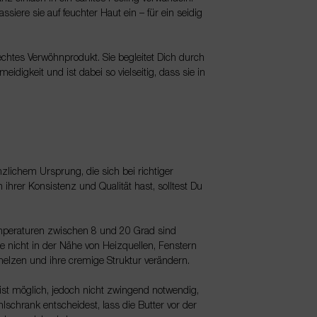
siere sie auf feuchter Haut ein – für ein seidig
n echtes Verwöhnprodukt. Sie begleitet Dich durch
idigkeit und ist dabei so vielseitig, dass sie in
nzlichem Ursprung, die sich bei richtiger
ihrer Konsistenz und Qualität hast, solltest Du
Temperaturen zwischen 8 und 20 Grad sind
e nicht in der Nähe von Heizquellen, Fenstern
melzen und ihre cremige Struktur verändern.
ist möglich, jedoch nicht zwingend notwendig,
lschrank entscheidest, lass die Butter vor der