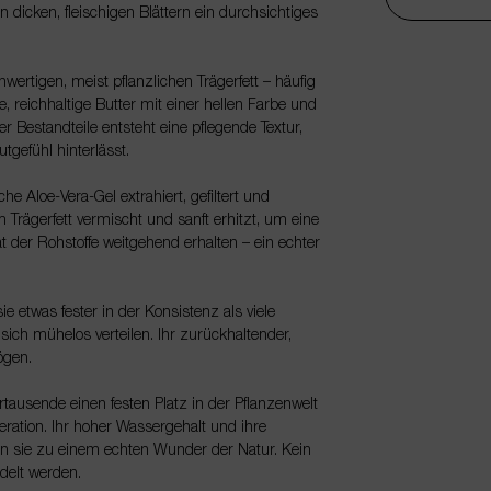
 dicken, fleischigen Blättern ein durchsichtiges
wertigen, meist pflanzlichen Trägerfett – häufig
e, reichhaltige Butter mit einer hellen Farbe und
estandteile entsteht eine pflegende Textur,
tgefühl hinterlässt.
e Aloe-Vera-Gel extrahiert, gefiltert und
m Trägerfett vermischt und sanft erhitzt, um eine
ät der Rohstoffe weitgehend erhalten – ein echter
ie etwas fester in der Konsistenz als viele
 sich mühelos verteilen. Ihr zurückhaltender,
ögen.
hrtausende einen festen Platz in der Pflanzenwelt
eration. Ihr hoher Wassergehalt und ihre
en sie zu einem echten Wunder der Natur. Kein
delt werden.