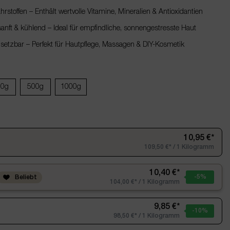
rstoffen – Enthält wertvolle Vitamine, Mineralien & Antioxidantien
nft & kühlend – Ideal für empfindliche, sonnengestresste Haut
insetzbar – Perfekt für Hautpflege, Massagen & DIY-Kosmetik
50g
500g
1000g
10,95 €*
109,50 €* / 1 Kilogramm
10,40 €*
-5
%
Beliebt
104,00 €* / 1 Kilogramm
9,85 €*
-10
%
98,50 €* / 1 Kilogramm