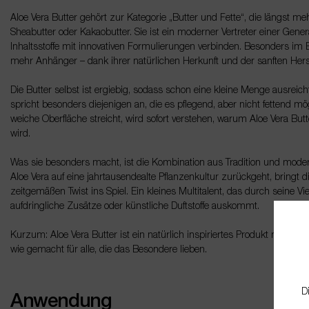
Aloe Vera Butter gehört zur Kategorie „Butter und Fette“, die längst m
Sheabutter oder Kakaobutter. Sie ist ein moderner Vertreter einer Generat
Inhaltsstoffe mit innovativen Formulierungen verbinden. Besonders im 
mehr Anhänger – dank ihrer natürlichen Herkunft und der sanften Hers
Die Butter selbst ist ergiebig, sodass schon eine kleine Menge ausreicht
spricht besonders diejenigen an, die es pflegend, aber nicht fettend 
weiche Oberfläche streicht, wird sofort verstehen, warum Aloe Vera Butt
wird.
Was sie besonders macht, ist die Kombination aus Tradition und m
Aloe Vera auf eine jahrtausendealte Pflanzenkultur zurückgeht, bringt d
zeitgemäßen Twist ins Spiel. Ein kleines Multitalent, das durch seine V
aufdringliche Zusätze oder künstliche Duftstoffe auskommt.
Kurzum: Aloe Vera Butter ist ein natürlich inspiriertes Produkt mit Char
wie gemacht für alle, die das Besondere lieben.
D
Anwendung