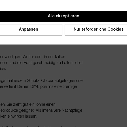
nd intensiv pflegend. Die feine Kombination aus
italent für Deine tägliche Pflegeroutine. Sie
Alle akzeptieren
nehm weiches Hautgefühl – ganz ohne zu fetten.
Anpassen
Nur erforderliche Cookies
f die noch leicht feuchte Haut auftragen. Sie
geschmeidige, gepflegte Haut – besonders schön
ei windigem Wetter oder in der kalten
dern und die Haut geschmeidig zu halten. Ideal
ien.
 langanhaltendem Schutz. Ob pur aufgetragen oder
e verleiht Deinen DIY-Lipbalms eine cremige
n. Sie zieht gut ein, ohne einen
eprodukte geeignet. Als intensivere Nachtpflege
ken einwirken lassen.