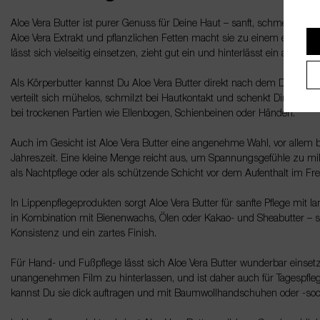
Aloe Vera Butter ist purer Genuss für Deine Haut – sanft, schmelzend u
Aloe Vera Extrakt und pflanzlichen Fetten macht sie zu einem echten Mult
lässt sich vielseitig einsetzen, zieht gut ein und hinterlässt ein ange
Als Körperbutter kannst Du Aloe Vera Butter direkt nach dem Duschen au
verteilt sich mühelos, schmilzt bei Hautkontakt und schenkt Dir eine 
bei trockenen Partien wie Ellenbogen, Schienbeinen oder Händen.
Auch im Gesicht ist Aloe Vera Butter eine angenehme Wahl, vor allem b
Jahreszeit. Eine kleine Menge reicht aus, um Spannungsgefühle zu mil
als Nachtpflege oder als schützende Schicht vor dem Aufenthalt im Fre
In Lippenpflegeprodukten sorgt Aloe Vera Butter für sanfte Pflege mit
in Kombination mit Bienenwachs, Ölen oder Kakao- und Sheabutter – si
Konsistenz und ein zartes Finish.
Für Hand- und Fußpflege lässt sich Aloe Vera Butter wunderbar einsetze
unangenehmen Film zu hinterlassen, und ist daher auch für Tagespfleg
kannst Du sie dick auftragen und mit Baumwollhandschuhen oder -soc