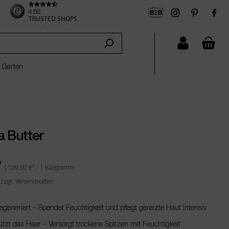
4.82
TRUSTED SHOPS
che
 Garten
a Butter
*
|
109,50 €
* / 1 Kilogramm
 zzgl. Versandkosten
egeneriert – Spendet Feuchtigkeit und pflegt gereizte Haut intensiv
ützt das Haar – Versorgt trockene Spitzen mit Feuchtigkeit