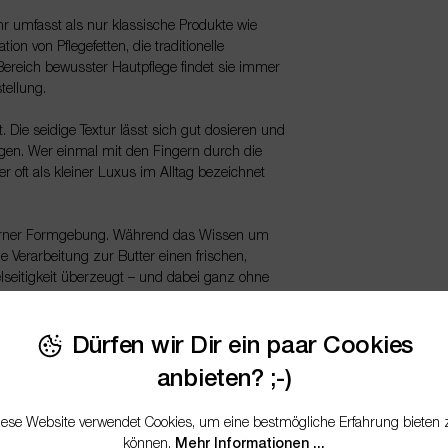
ehr umfasst als nur klassische Produkte wie
ion von Pflegefetten, die traditionelle
Bereich bewusster Hautpflege findet sie immer
tellung.
. Die seidige Textur lässt sich gut dosieren und
mögen. Wer einmal mit den Fingern durch die
er oft als kleiner Luxus im Alltag bezeichnet
oderner Formgebung. Während das Wissen um
ie Verarbeitung zur Butter einen frischen,
ielseitigkeit überzeugt – und dabei ganz ohne
akter. Authentisch, schlicht und wirkungsvoll –
Dürfen wir Dir ein paar Cookies
anbieten? ;-)
iese Website verwendet Cookies, um eine bestmögliche Erfahrung bieten 
können.
Mehr Informationen ...