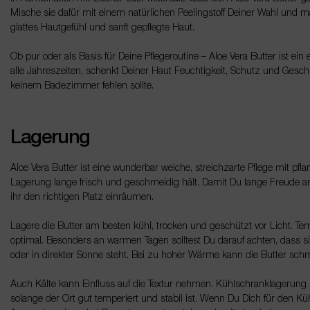
Mische sie dafür mit einem natürlichen Peelingstoff Deiner Wahl und mas
glattes Hautgefühl und sanft gepflegte Haut.
Ob pur oder als Basis für Deine Pflegeroutine – Aloe Vera Butter ist ei
alle Jahreszeiten, schenkt Deiner Haut Feuchtigkeit, Schutz und Geschme
keinem Badezimmer fehlen sollte.
Lagerung
Aloe Vera Butter ist eine wunderbar weiche, streichzarte Pflege mit pfla
Lagerung lange frisch und geschmeidig hält. Damit Du lange Freude an 
ihr den richtigen Platz einräumen.
Lagere die Butter am besten kühl, trocken und geschützt vor Licht. 
optimal. Besonders an warmen Tagen solltest Du darauf achten, dass si
oder in direkter Sonne steht. Bei zu hoher Wärme kann die Butter sch
Auch Kälte kann Einfluss auf die Textur nehmen. Kühlschranklagerung 
solange der Ort gut temperiert und stabil ist. Wenn Du Dich für den Küh