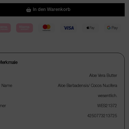
In den Warenkorb
Merkmale
Aloe Vera Butter
r Name
Aloe Barbadensis/ Cocos Nucifera
wesentlich.
mer
WES21372
4250773213725